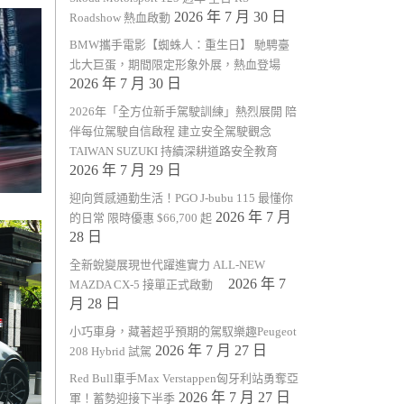
2026 年 7 月 30 日
Roadshow 熱血啟動
BMW攜手電影【蜘蛛人：重生日】 馳騁臺
北大巨蛋，期間限定形象外展，熱血登場
2026 年 7 月 30 日
2026年「全方位新手駕駛訓練」熱烈展開 陪
伴每位駕駛自信啟程 建立安全駕駛觀念
TAIWAN SUZUKI 持續深耕道路安全教育
2026 年 7 月 29 日
迎向質感通勤生活！PGO J-bubu 115 最懂你
2026 年 7 月
的日常 限時優惠 $66,700 起
28 日
全新蛻變展現世代躍進實力 ALL-NEW
2026 年 7
MAZDA CX-5 接單正式啟動
月 28 日
小巧車身，藏著超乎預期的駕馭樂趣Peugeot
2026 年 7 月 27 日
208 Hybrid 試駕
Red Bull車手Max Verstappen匈牙利站勇奪亞
2026 年 7 月 27 日
軍！蓄勢迎接下半季