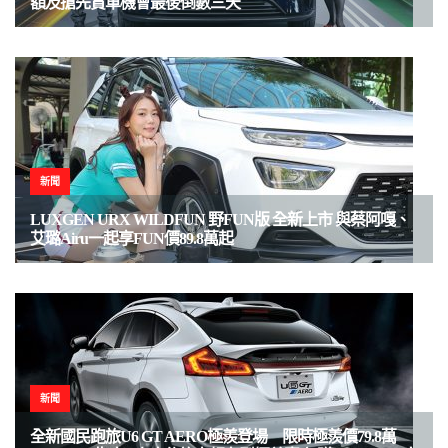
額及搶先賞車機會最後倒數三天
新聞
LUXGEN URX WILDFUN 野FUN版 全新上市 與蔡阿嘎、
艾璐Airu一起享FUN價89.8萬起
新聞
全新國民跑旅U6 GT AERO極羨登場 限時極羨價79.8萬