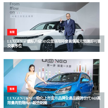
新聞
LUXGEN n⁷ 續航升級505公里搭限時會員價萬元預購即可獲
交車序位
新車
LUXGEN U6 NEO勁化上市宣示品牌全產品線跨世代 84.8萬
限量再勁階Rays鍛造鋁圈