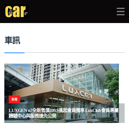
品車CARIMAGE
>
車訊
>
LUXGEN
車訊
新聞
LUXGEN n7全新售價109.9萬起會員獨享 LuxClub會員專屬
體驗中心與服務搶先公開