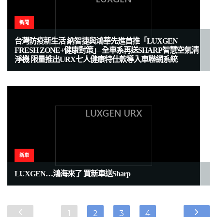
新聞
台灣防疫新生活 納智捷與鴻華先進首推「LUXGEN
FRESH ZONE+健康對策」 全車系再送SHARP智慧空氣清
淨機 限量推出URX七人健康特仕款導入車聯網系統
新車
LUXGEN…鴻海來了 買新車送Sharp
1
2
3
4