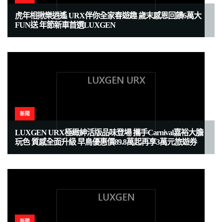
虎年相揪樂逍遙 URX伴你全家春遊趣 歲末感恩回饋6萬大
FUN送 年節新車首選LUXGEN
新聞
LUXGEN URX極緻紳活版品味登場 攜手Carnival嘉裕大膽
玩色 質感全面升級 早鳥優惠價89.8萬起再享3萬元旅遊券
新聞