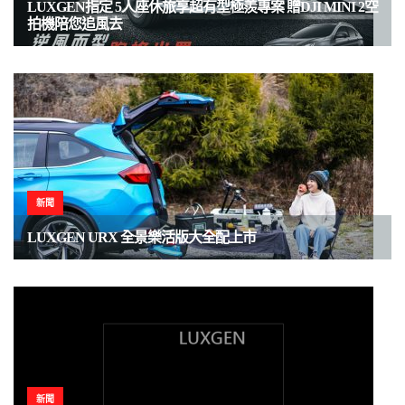
LUXGEN指定 5人座休旅享超有型極羨專案 贈DJI MINI 2空
拍機陪您追風去
新聞
LUXGEN URX 全景樂活版大全配上市
新聞