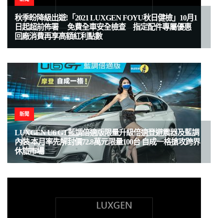
秋季盼降級出遊!「2021 LUXGEN FOYU秋日健檢」10月1
日起超前佈署 免費全車安全檢查 指定配件專屬優惠
回廠消費再享高額紅利點數
新聞
LUXGEN U6 GT藍調倍適版限量升級倍適登避震器及藍調
內裝 本月率先解封價72.8萬元限量100台 自成一格搶攻跨界
休旅市場