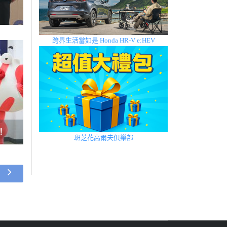
跨界生活當如是 Honda HR-V e:HEV
！
斑芝花高爾夫俱樂部