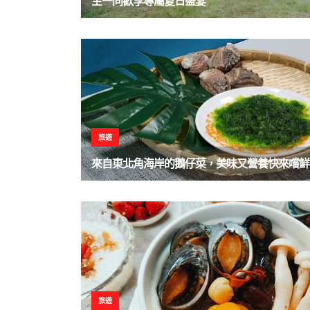
主一同歡享專屬夏日盛宴
旅遊
來自東北角海岸的鵝仔菜，美味又營養快來嚐鮮
旅遊