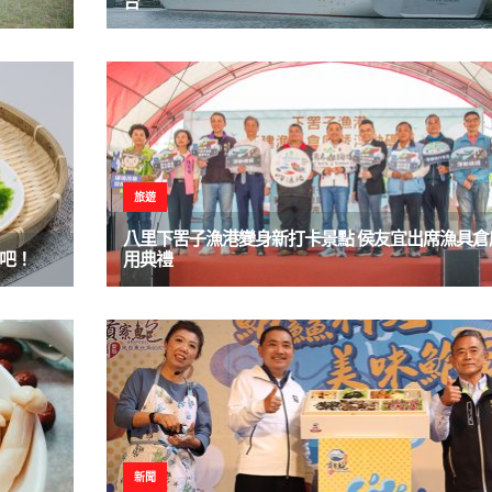
台
旅遊
八里下罟子漁港變身新打卡景點 侯友宜出席漁具倉
吧！
用典禮
新聞