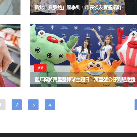
新北「貢寮鮑」產季到，市長侯友宜邀嚐鮮
旅遊
富邦悍將萬里蟹棒球主題日，萬里蟹公仔到場應援
1
2
3
4