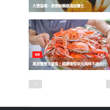
大雪當補，貢寮鮑藥膳湯超養生
旅遊
萬里蟹蟹正當食！國慶連假來北海岸不虛此行