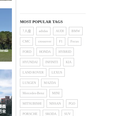
MOST POPULAR TAGS
7人座
adidas
AUDI
BMW
CMC
crossover
F1
Focus
nia
FORD
HONDA
HYBRID
HYUNDAI
INFINITI
KIA
LAND ROVER
LEXUS
LUXGEN
MAZDA
Mercedes-Benz
MINI
MITSUBISHI
NISSAN
PGO
漫義
月來
PORSCHE
SKODA
SUV