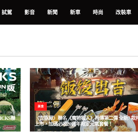
試駕
影音
新聞
新車
時尚
改裝車
美食
ICKS聯
〈吉豚屋〉聯名《魔物獵人》再傳第二彈 全新7 款
上市，加碼必收20週年限定元氣套餐！