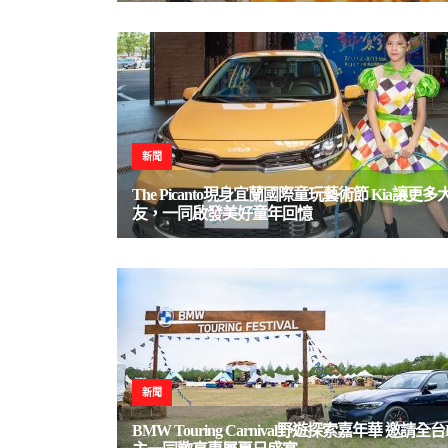
新聞
The Picanto現身宜蘭國際童玩藝術節 Kia讓更
友，一同啟發美好童年回憶
新聞
BMW Touring Carnival野遊探索嘉年華 邀請