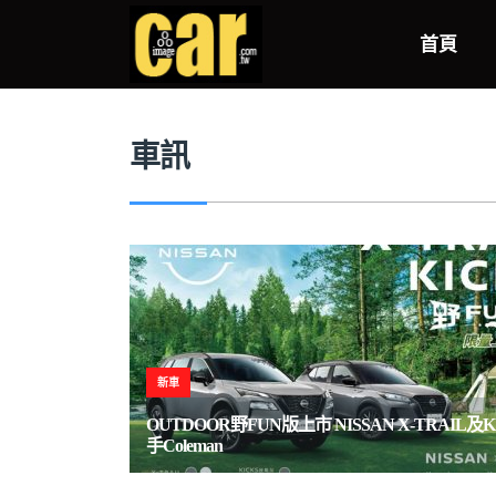
品車CARIMAGE
>
車訊
>
旅遊
首頁
車訊
新車
OUTDOOR野FUN版上市 NISSAN X-TRAIL及K
手Coleman