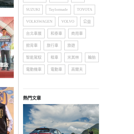
SUZUKI
Taylormade
TOYOTA
VOLKSWAGEN
VOLVO
公益
台北車展
和泰車
商用車
掀背車
旅行車
旅遊
智能駕馭
租車
米其林
輪胎
庫啟
電動機車
電動車
高爾夫
熱門文章