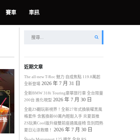
賽車
車訊
搜
尋
關
鍵
字:
近期文章
The all-new T-Roc 魅力 自成焦點 119.8萬起
2026 年 7 月 31 日
全新登場
全新BMW 318i Touring豪華旅行車 全台限量
2026 年 7 月 30 日
200台 進化現型
全能ZS翻玩新視界！全新27年式換裝曜黑風
格套件 含舊換新60萬內輕鬆入手 炎夏首推
杯墊
ZS玩美Cool版升級雙前座通風座椅 告別悶熱
2026 年 7 月 30 日
夏日沁涼救贖！
Škoda Motorsport 125 週年 全台 RS