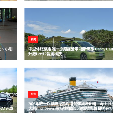
新聞
多大、小朋
中型休旅級距 唯一原廠露營車 福斯商旅 Caddy Califor
升級Level 2智駕科技
旅遊
2023年唯一以基隆港為母港營運國際郵輪—海上浪
全台BMW車
大利Costa Serena歌詩達郵輪莎倫娜號郵輪 即將在7