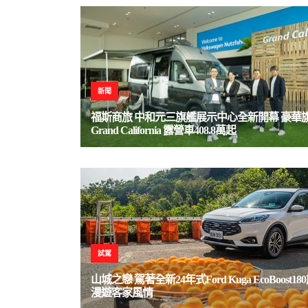
新聞
福斯商旅 中和元三旗艦展示中心全新開幕 豪華
Grand California 露營車408.8萬起
試駕
山城之戀 駕著全新24年式Ford Kuga EcoBoost1
漫遊客家風情