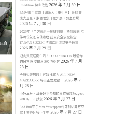
2026 年 7 月 30 日
Roadshow 熱血啟動
BMW攜手電影【蜘蛛人：重生日】 馳騁臺
北大巨蛋，期間限定形象外展，熱血登場
2026 年 7 月 30 日
2026年「全方位新手駕駛訓練」熱烈展開 陪
伴每位駕駛自信啟程 建立安全駕駛觀念
TAIWAN SUZUKI 持續深耕道路安全教育
ht自
2026 年 7 月 29 日
迎向質感通勤生活！PGO J-bubu 115 最懂你
2026 年 7 月
的日常 限時優惠 $66,700 起
28 日
全新蛻變展現世代躍進實力 ALL-NEW
2026 年 7
MAZDA CX-5 接單正式啟動
月 28 日
小巧車身，藏著超乎預期的駕馭樂趣Peugeot
2026 年 7 月 27 日
208 Hybrid 試駕
Red Bull車手Max Verstappen匈牙利站勇奪亞
2026 年 7 月 27 日
軍！蓄勢迎接下半季