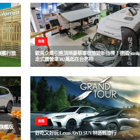
新聞
旗艦行旅
歐馬企業引進頂規豪華車宿旅遊新指標！德國Sunlig
走式露營車382萬起在台亮相
新聞
80旗艦版
好吃又好玩 Lexus AWD SUV林道輕旅行