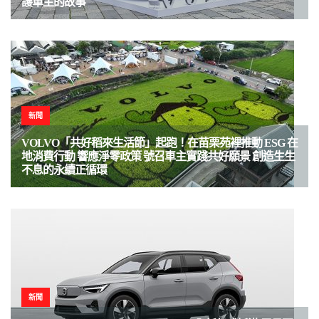
護車主的故事
新聞
VOLVO「共好稻來生活節」起跑！在苗栗苑裡推動 ESG 在
地消費行動 響應淨零政策 號召車主實踐共好願景 創造生生
不息的永續正循環
新聞