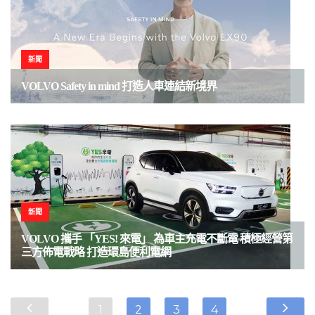
新聞
VOLVO Safety in mind 打造人車連結新境界
新聞
VOLVO 攜手 「YES! 來電」 為車主充電不斷電 積極經營第
三方佈電戰略 打造環島便利電網
1
2
3
4