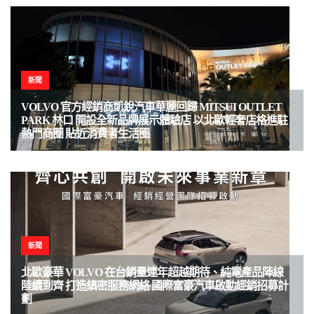
新聞
VOLVO 官方經銷商凱銳汽車華麗回歸 MITSUI OUTLET
PARK 林口 開設全新品牌展示體驗店 以北歐輕奢店格進駐
熱門商圈 貼近消費者生活圈
新聞
北歐豪華 VOLVO 在台銷量連年超越期待、純電產品陣線
陸續到齊 打造縝密服務網絡 國際富豪汽車啟動經銷招募計
劃