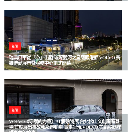
新聞
瑞典風華從「心」出發 璀璨愛河之星耀眼港都 VOLVO 高
雄博愛展示暨服務中心正式開幕
新聞
VOLVO《守護的力量》AI 體驗特展 台北松山文創園區登
場 首度展出事故報廢電動車 實車呈現 VOLVO 在毫秒間守