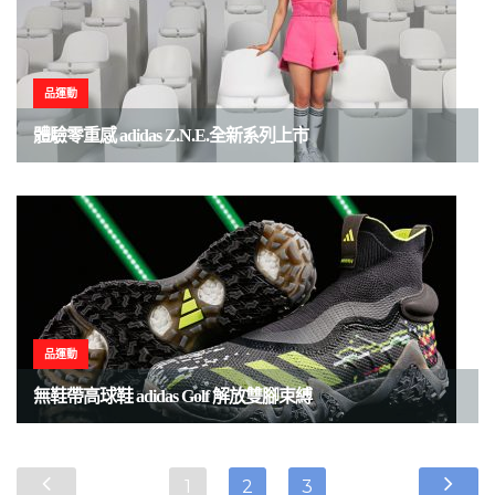
品運動
體驗零重感 adidas Z.N.E.全新系列上市
品運動
無鞋帶高球鞋 adidas Golf 解放雙腳束縛
1
2
3