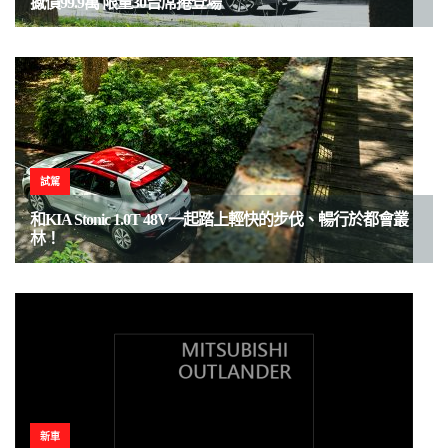
撼價99.9萬 限量30台席捲登場
試駕
和KIA Stonic 1.0T 48V一起踏上輕快的步伐、暢行於都會叢
林！
新車