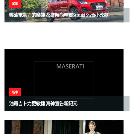
試駕
新車
輕油電動力的樂趣 都會時尚精靈Suzuki Swift小改款
新聞
48V油電加ACC SWIFT實力激進
SUZUKI HYBRID輕油電二部曲 THE NEW SWIFT 12/1開始
預售 全台展間快閃巡迴預賞
新車
油電吉卜力更敏捷 海神宣告新紀元