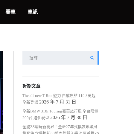
賽車
車訊
搜
尋
關
鍵
字:
近期文章
The all-new T-Roc 魅力 自成焦點 119.8萬起
2026 年 7 月 31 日
全新登場
全新BMW 318i Touring豪華旅行車 全台限量
2026 年 7 月 30 日
200台 進化現型
全能ZS翻玩新視界！全新27年式換裝曜黑風
格套件 含舊換新60萬內輕鬆入手 炎夏首推ZS