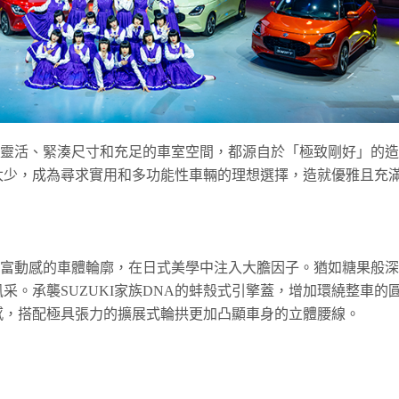
T的精巧靈活、緊湊尺寸和充足的車室空間，都源自於「極致剛好」的造
太少，成為尋求實用和多功能性車輛的理想選擇，造就優雅且充
外觀以極富動感的車體輪廓，在日式美學中注入大膽因子。猶如糖果般深
采。承襲SUZUKI家族DNA的蚌殼式引擎蓋，增加環繞整車的
感，搭配極具張力的擴展式輪拱更加凸顯車身的立體腰線。