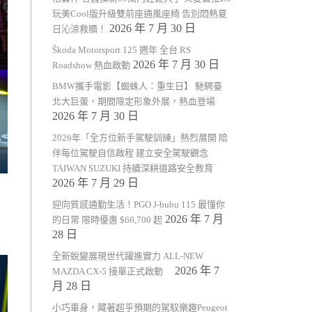
玩美Cool版升級雙前座通風座椅 告別悶熱夏
2026 年 7 月 30 日
日沁涼救贖！
Škoda Motorsport 125 週年 全台 RS
2026 年 7 月 30 日
Roadshow 熱血啟動
BMW攜手電影【蜘蛛人：重生日】 馳騁臺
北大巨蛋，期間限定形象外展，熱血登場
2026 年 7 月 30 日
2026年「全方位新手駕駛訓練」熱烈展開 陪
伴每位駕駛自信啟程 建立安全駕駛觀念
TAIWAN SUZUKI 持續深耕道路安全教育
2026 年 7 月 29 日
迎向質感通勤生活！PGO J-bubu 115 最懂你
2026 年 7 月
的日常 限時優惠 $66,700 起
28 日
全新蛻變展現世代躍進實力 ALL-NEW
2026 年 7
MAZDA CX-5 接單正式啟動
月 28 日
小巧車身，藏著超乎預期的駕馭樂趣Peugeot