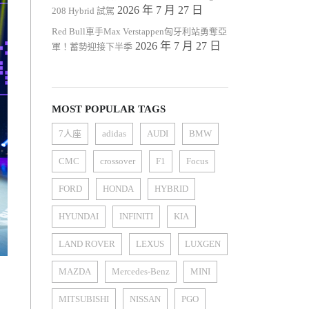
2026 年 7 月 27 日
208 Hybrid 試駕
Red Bull車手Max Verstappen匈牙利站勇奪亞
2026 年 7 月 27 日
軍！蓄勢迎接下半季
MOST POPULAR TAGS
7人座
adidas
AUDI
BMW
CMC
crossover
F1
Focus
FORD
HONDA
HYBRID
HYUNDAI
INFINITI
KIA
LAND ROVER
LEXUS
LUXGEN
MAZDA
Mercedes-Benz
MINI
」
MITSUBISHI
NISSAN
PGO