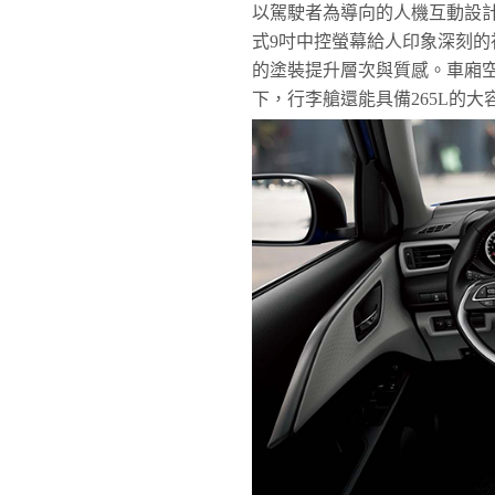
以駕駛者為導向的人機互動設計(Hum
式9吋中控螢幕給人印象深刻的視
的塗裝提升層次與質感。車廂
下，行李艙還能具備265L的大