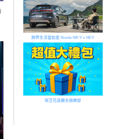
喜
跨界生活當如是 Honda HR-V e:HEV
斑芝花高爾夫俱樂部