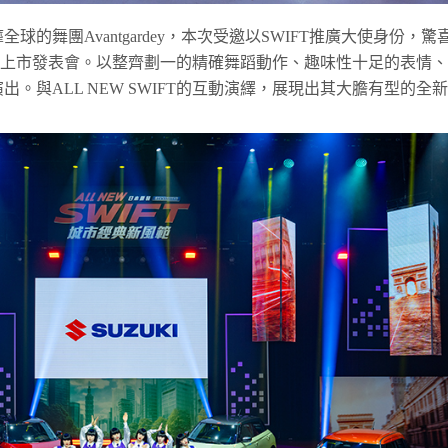
的舞團Avantgardey，本次受邀以SWIFT推廣大使身份，驚
FT新車上市發表會。以整齊劃一的精確舞蹈動作、趣味性十足的表情、
。與ALL NEW SWIFT的互動演繹，展現出其大膽有型的全新