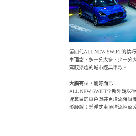
第四代ALL NEW SWIF
車理念，多一分太多、少一分
駕馭樂趣的城市經典車款。
大膽有型，剛好而已
ALL NEW SWIFT全新
邃奪目的車色塗裝更增添時尚風
形腰線；懸浮式車頂增添輕盈