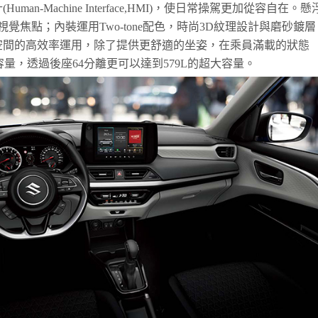
an-Machine Interface,HMI)，使日常操駕更加從容自在。懸
覺焦點；內裝運用Two-tone配色，時尚3D紋理設計與磨砂鍍層
空間的高效率運用，除了提供更舒適的坐姿，在乘員滿載的狀態
容量，透過後座64分離更可以達到579L的超大容量。