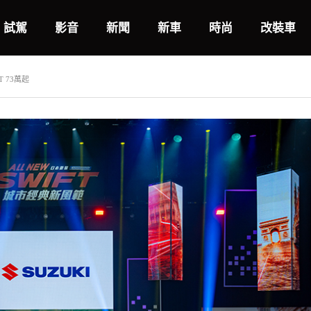
試駕
影音
新聞
新車
時尚
改裝車
T 73萬起