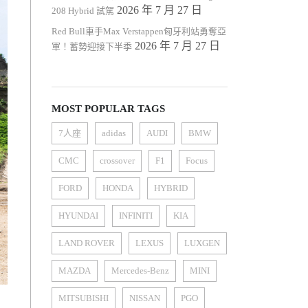
2026 年 7 月 27 日
208 Hybrid 試駕
Red Bull車手Max Verstappen匈牙利站勇奪亞
2026 年 7 月 27 日
軍！蓄勢迎接下半季
MOST POPULAR TAGS
7人座
adidas
AUDI
BMW
CMC
crossover
F1
Focus
FORD
HONDA
HYBRID
HYUNDAI
INFINITI
KIA
LAND ROVER
LEXUS
LUXGEN
MAZDA
Mercedes-Benz
MINI
MITSUBISHI
NISSAN
PGO