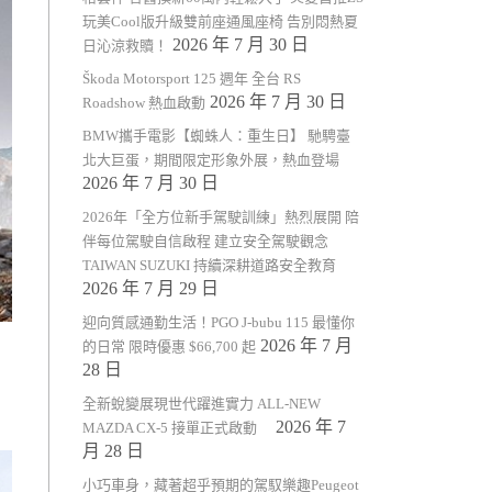
玩美Cool版升級雙前座通風座椅 告別悶熱夏
2026 年 7 月 30 日
日沁涼救贖！
Škoda Motorsport 125 週年 全台 RS
2026 年 7 月 30 日
Roadshow 熱血啟動
BMW攜手電影【蜘蛛人：重生日】 馳騁臺
北大巨蛋，期間限定形象外展，熱血登場
2026 年 7 月 30 日
2026年「全方位新手駕駛訓練」熱烈展開 陪
伴每位駕駛自信啟程 建立安全駕駛觀念
TAIWAN SUZUKI 持續深耕道路安全教育
2026 年 7 月 29 日
迎向質感通勤生活！PGO J-bubu 115 最懂你
2026 年 7 月
的日常 限時優惠 $66,700 起
28 日
全新蛻變展現世代躍進實力 ALL-NEW
2026 年 7
MAZDA CX-5 接單正式啟動
月 28 日
小巧車身，藏著超乎預期的駕馭樂趣Peugeot