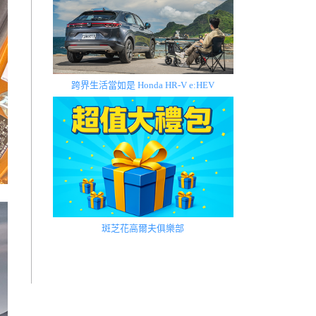
跨界生活當如是 Honda HR-V e:HEV
斑芝花高爾夫俱樂部