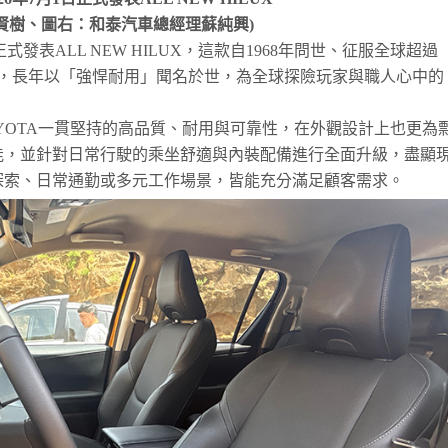
賢樹、圖右：和泰汽車總經理蘇純興)
式發表ALL NEW HILUX，這款自1968年問世、征服全球超過
車，長年以「強悍耐用」聞名於世，為全球探險玩家與職人心中的
現TOYOTA一貫堅持的高品質、耐用與可靠性，在外觀設計上也更為
能，並針對日常行駛的乘坐舒適與內裝配備進行全面升級，盡顯
探索、日常通勤或多元工作場景，皆能充分滿足顧客需求。