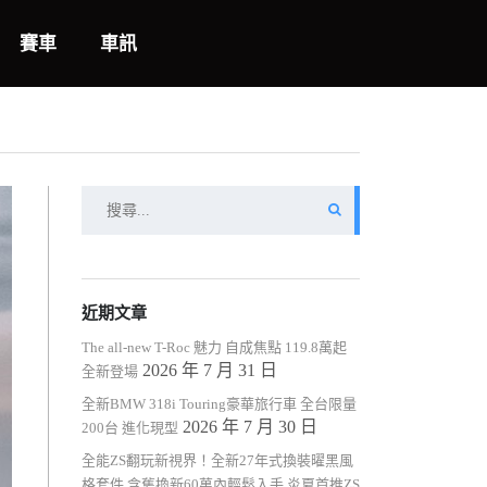
賽車
車訊
搜
尋
關
鍵
字:
近期文章
The all-new T-Roc 魅力 自成焦點 119.8萬起
2026 年 7 月 31 日
全新登場
全新BMW 318i Touring豪華旅行車 全台限量
2026 年 7 月 30 日
200台 進化現型
全能ZS翻玩新視界！全新27年式換裝曜黑風
格套件 含舊換新60萬內輕鬆入手 炎夏首推ZS