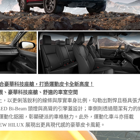
合豪華科技座艙，打造運動皮卡全新高度！
觀、豪華科技座艙、舒適的車室空間
外觀設計上，以更俐落銳利的線條與厚實車身比例，勾勒出剽悍且極具張
ED Bi‑Beam 頭燈與高聳的引擎蓋設計；車側則透過簡潔有力的
 吋運動化鋁圈，彰顯硬派的車格魅力。此外，運動化車斗亦搭載
 NEW HILUX 展現出更具現代感的豪華皮卡風範。