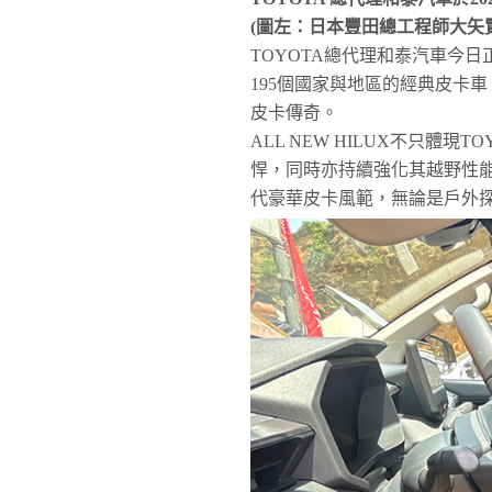
(
圖左：日本豐田總工程師大矢
TOYOTA總代理和泰汽車今日正
195個國家與地區的經典皮卡
皮卡傳奇。
ALL NEW HILUX不只體
悍，同時亦持續強化其越野性
代豪華皮卡風範，無論是戶外