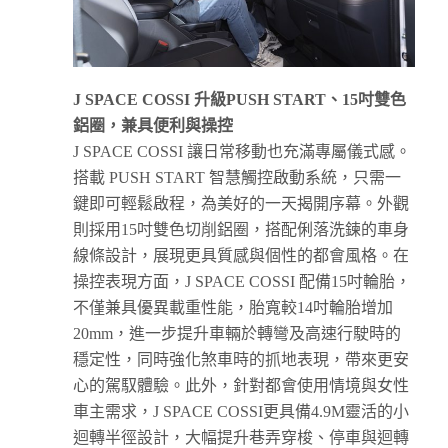
J SPACE COSSI
升級
PUSH START
、
15
吋雙色
鋁圈，兼具便利與操控
J SPACE COSSI 讓日常移動也充滿專屬儀式感。
搭載 PUSH START 智慧觸控啟動系統，只需一
鍵即可輕鬆啟程，為美好的一天揭開序幕。外觀
則採用15吋雙色切削鋁圈，搭配俐落洗鍊的車身
線條設計，展現更具質感與個性的都會風格。在
操控表現方面，J SPACE COSSI 配備15吋輪胎，
不僅兼具優異載重性能，胎寬較14吋輪胎增加
20mm，進一步提升車輛於轉彎及高速行駛時的
穩定性，同時強化煞車時的抓地表現，帶來更安
心的駕馭體驗。此外，針對都會使用情境與女性
車主需求，J SPACE COSSI更具備4.9M靈活的小
迴轉半徑設計，大幅提升巷弄穿梭、停車與迴轉