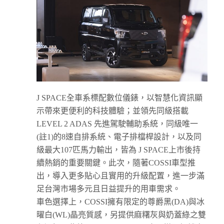
J SPACE全車系標配數位儀錶，以智慧化資訊顯
示帶來更便利的科技體驗；並領先同級搭載
LEVEL 2 ADAS 先進駕駛輔助系統，同級唯一
(註1)的8速自排系統、電子排檔桿設計，以及同
級最大107匹馬力輸出，皆為 J SPACE上市後持
續熱銷的重要關鍵。此次，隨著COSSI車型推
出，導入更多貼心且實用的升級配置，進一步滿
足台灣市場多元且日益提升的用車需求。
車色選擇上，COSSI擁有限定的尊爵黑(DA)與冰
曜白(WL)晶亮質感，另提供麻糬灰與奶蓋綠之雙