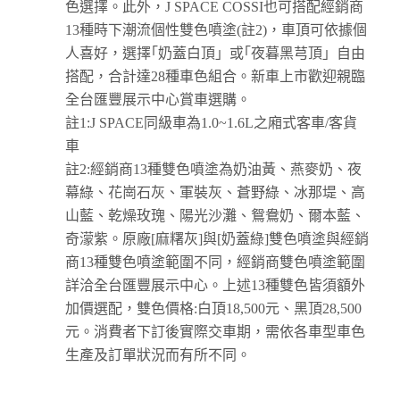
色選擇。此外，J SPACE COSSI也可搭配經銷商
13種時下潮流個性雙色噴塗(註2)，車頂可依據個
人喜好，選擇｢奶蓋白頂」或｢夜暮黑芎頂」自由
搭配，合計達28種車色組合。新車上市歡迎親臨
全台匯豐展示中心賞車選購。
註1:J SPACE同級車為1.0~1.6L之廂式客車/客貨
車
註2:經銷商13種雙色噴塗為奶油黃、燕麥奶、夜
幕綠、花崗石灰、軍裝灰、蒼野綠、冰那堤、高
山藍、乾燥玫瑰、陽光沙灘、鴛鴦奶、爾本藍、
奇濛紫。原廠[麻糬灰]與[奶蓋綠]雙色噴塗與經銷
商13種雙色噴塗範圍不同，經銷商雙色噴塗範圍
詳洽全台匯豐展示中心。上述13種雙色皆須額外
加價選配，雙色價格:白頂18,500元、黑頂28,500
元。消費者下訂後實際交車期，需依各車型車色
生產及訂單狀況而有所不同。