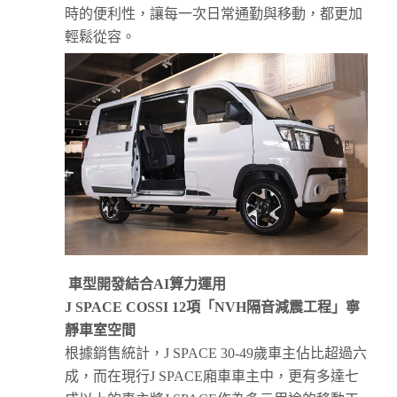
時的便利性，讓每一次日常通勤與移動，都更加
輕鬆從容。
車型開發結合
AI
算力運用
J SPACE COSSI 12
項「
NVH
隔音減震工程」寧
靜車室空間
根據銷售統計，J SPACE 30-49歲車主佔比超過六
成，而在現行J SPACE廂車車主中，更有多達七