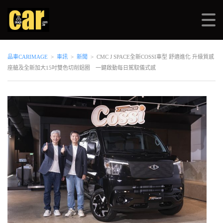
品車CARIMAGE
>
車訊
>
新聞
>
CMC J SPACE全新COSSI車型 舒適進化 升級質感
座艙及全新加大15吋雙色切削鋁圈 一鍵啟動每日駕馭儀式感