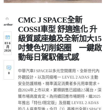
CMC J SPACE全新
arthur
COSSI車型 舒適進化 升
級質感座艙及全新加大15
03 6
吋雙色切削鋁圈 一鍵啟
月
2026
動每日駕馭儀式感
中華汽車J SPACE以多元空間運用、全新世代內
0
外觀設計，以及同級唯一 LEVEL 2 ADAS 主動
安全防護規格，精準滿足消費者多元用車需求。
自2024年上市以來，累積銷售已超過2.5萬台，深
獲市場高度肯定。為持續回應市場期待，繼2025
年推出「特仕J限定版」及搭載 LEVEL 2 ADAS
的八人座車型後，今日（3）再推出全新J SPACE