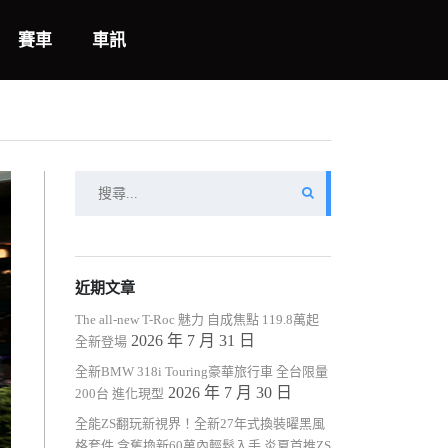
賽車
車訊
搜
尋
關
鍵
字:
近期文章
The all-new T-Roc 魅力 自成焦點 119.8萬起
2026 年 7 月 31 日
全新登場
全新BMW 318i Touring豪華旅行車 全台限量
2026 年 7 月 30 日
200台 進化現型
全能ZS翻玩新視界！全新27年式換裝曜黑風
格套件 含舊換新60萬內輕鬆入手 炎夏首推ZS