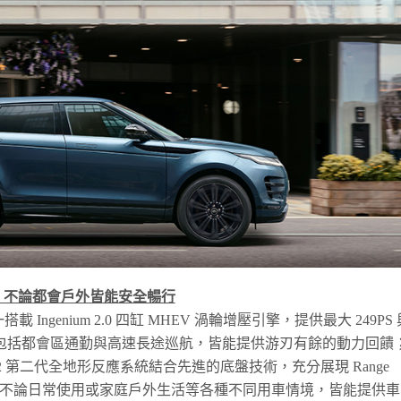
，不論都會戶外皆能安全暢行
 統一搭載 Ingenium 2.0 四缸 MHEV 渦輪增壓引擎，提供最大 249PS
面對包括都會區通勤與高速長途巡航，皆能提供游刃有餘的動力回饋
ponse 2 第二代全地形反應系統結合先進的底盤技術，充分展現 Range
能力，不論日常使用或家庭戶外生活等各種不同用車情境，皆能提供車