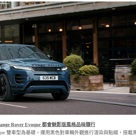
ange Rover Evoque
都會魅影版風格品味隨行
r Evoque 雙車型為基礎，運用黑色對車輛外觀進行渲染與點綴，搭載