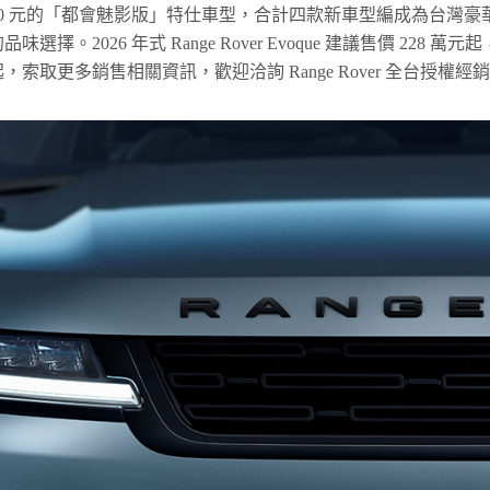
000 元的「都會魅影版」特仕車型，合計四款新車型編成為台灣豪
2026 年式 Range Rover Evoque 建議售價 228 萬元起
，索取更多銷售相關資訊，歡迎洽詢 Range Rover 全台授權經銷