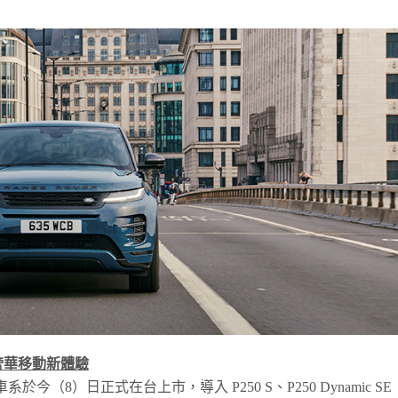
奢華移動新體驗
oque 車系於今（8）日正式在台上市，導入 P250 S、P250 Dynamic SE