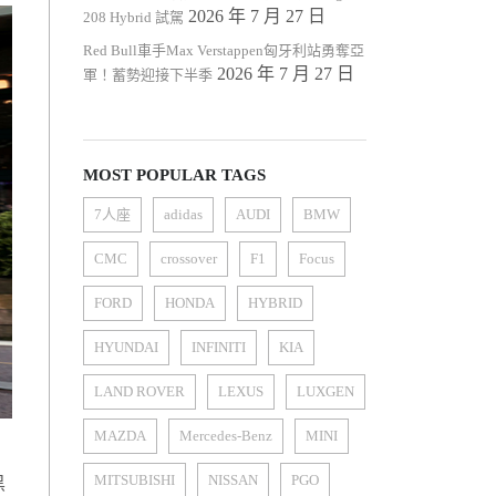
2026 年 7 月 27 日
208 Hybrid 試駕
Red Bull車手Max Verstappen匈牙利站勇奪亞
2026 年 7 月 27 日
軍！蓄勢迎接下半季
MOST POPULAR TAGS
7人座
adidas
AUDI
BMW
CMC
crossover
F1
Focus
FORD
HONDA
HYBRID
HYUNDAI
INFINITI
KIA
LAND ROVER
LEXUS
LUXGEN
MAZDA
Mercedes-Benz
MINI
MITSUBISHI
NISSAN
PGO
黑