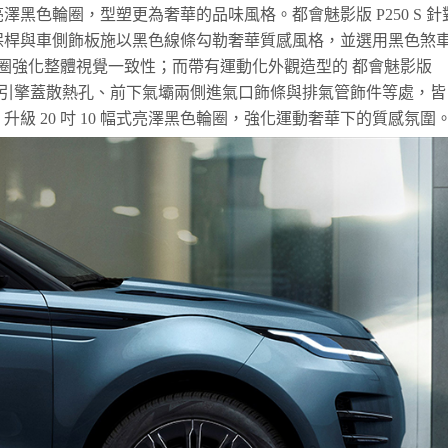
黑色輪圈，型塑更為奢華的品味風格。都會魅影版 P250 S 針
保桿與車側飾板施以黑色線條勾勒奢華質感風格，並選用黑色煞
黑色輪圈強化整體視覺一致性；而帶有運動化外觀造型的 都會魅影版
車型則另包含引擎蓋散熱孔、前下氣壩兩側進氣口飾條與排氣管飾件等處，皆
級 20 吋 10 幅式亮澤黑色輪圈，強化運動奢華下的質感氛圍