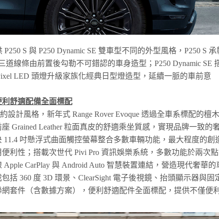
提供 P250 S 與 P250 Dynamic SE 雙車型不同的外型風格，P250 S 
，由三道線條由前置後勾勒不可錯認的車身造型；P250 Dynamic SE 
ixel LED 頭燈升級家族化經典日型燈造型，延續一脈的車前意
便利舒適配備全面標配
代簡約設計風格，新年式 Range Rover Evoque 透過全車系標配的檀
rained Leather 粒面真皮的舒適乘坐質感，實現品牌一致的
 11.4 吋懸浮式曲面觸控螢幕整合多數車輛功能，最大程度的創
利性；搭載次世代 Pivi Pro 資訊娛樂系統，多數功能於兩次點
e CarPlay 與 Android Auto 智慧裝置連結，營造現代奢華的
360 度 3D 環景、ClearSight 電子後視鏡、抬頭顯示器與固
聯網套件（含數據方案），便利舒適配件全面標配，提供不僅便