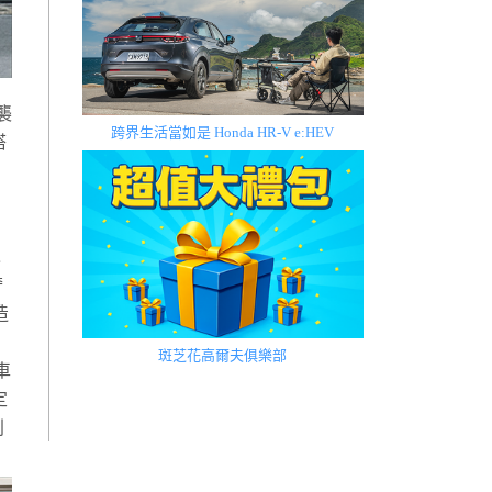
承襲
跨界生活當如是 Honda HR-V e:HEV
搭
木
奢
造
斑芝花高爾夫俱樂部
車
定
利