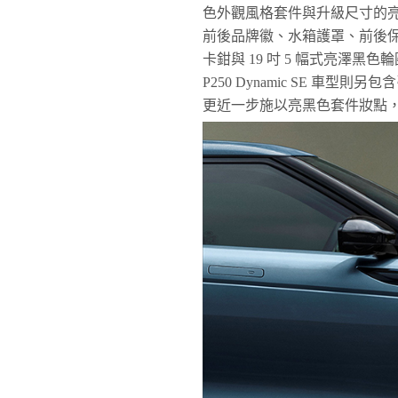
色外觀風格套件與升級尺寸的亮澤
前後品牌徽、水箱護罩、前後
卡鉗與 19 吋 5 幅式亮澤
P250 Dynamic SE 
更近一步施以亮黑色套件妝點，升