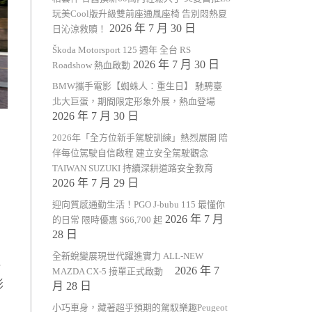
玩美Cool版升級雙前座通風座椅 告別悶熱夏
2026 年 7 月 30 日
日沁涼救贖！
Škoda Motorsport 125 週年 全台 RS
2026 年 7 月 30 日
Roadshow 熱血啟動
BMW攜手電影【蜘蛛人：重生日】 馳騁臺
北大巨蛋，期間限定形象外展，熱血登場
2026 年 7 月 30 日
2026年「全方位新手駕駛訓練」熱烈展開 陪
伴每位駕駛自信啟程 建立安全駕駛觀念
TAIWAN SUZUKI 持續深耕道路安全教育
2026 年 7 月 29 日
迎向質感通勤生活！PGO J-bubu 115 最懂你
2026 年 7 月
的日常 限時優惠 $66,700 起
28 日
全新蛻變展現世代躍進實力 ALL-NEW
2026 年 7
MAZDA CX-5 接單正式啟動
影
月 28 日
小巧車身，藏著超乎預期的駕馭樂趣Peugeot