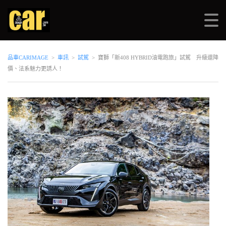
品車CARIMAGE
>
車訊
>
試駕
>
寶獅「新408 HYBRID油電跑旅」試駕 升級還降
價、法系魅力更誘人！