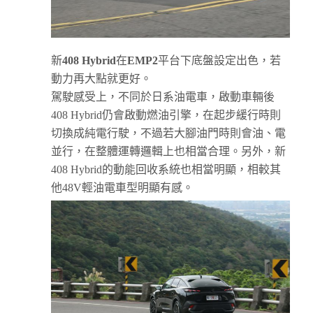
新
408 Hybrid
在
EMP2
平台下底盤設定出色，若
動力再大點就更好。
駕駛感受上，不同於日系油電車，啟動車輛後
408 Hybrid仍會啟動燃油引擎，在起步緩行時則
切換成純電行駛，不過若大腳油門時則會油、電
並行，在整體運轉邏輯上也相當合理。另外，新
408 Hybrid的動能回收系統也相當明顯，相較其
他48V輕油電車型明顯有感。