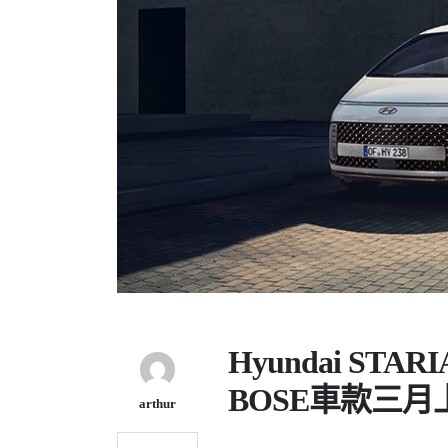
Hyundai STA
BOSE車款三月
arthur