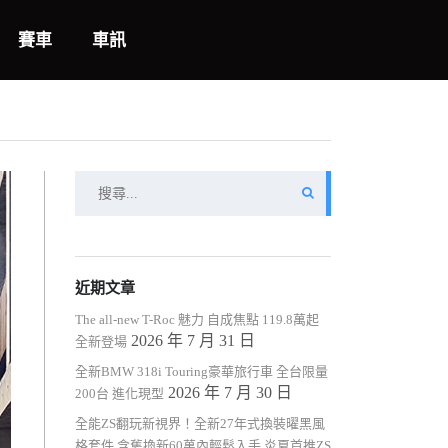
賽車
車訊
搜
尋
關
鍵
字:
近期文章
The all-new T-Roc 魅力 自成焦點 119.8萬起
2026 年 7 月 31 日
全新登場
全新BMW 318i Touring豪華旅行車 全台限量
2026 年 7 月 30 日
200台 進化現型
全能ZS翻玩新視界！全新27年式換裝曜黑風
格套件 含舊換新60萬內輕鬆入手 炎夏首推ZS