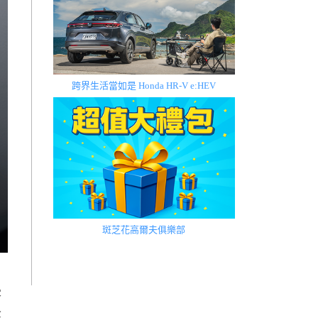
跨界生活當如是 Honda HR-V e:HEV
斑芝花高爾夫俱樂部
客
全