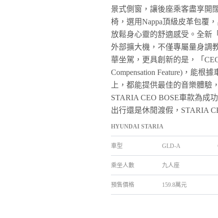
景式側窗，讓後座乘客盡享開闊放
椅，選用Nappa頂級皮革包
放鬆身心靈的舒適感受。全新「C
外部擴大機，不僅專屬量身調
華坐駕，更具創新的是，「CEO BO
Compensation Feat
上，都能提供最佳的音樂體驗
STARIA CEO BOSE
出行還是休閒渡假，STARIA
HYUNDAI STARIA
車型
GLD-A
乘坐人數
九人座
預售價格
159.8萬元