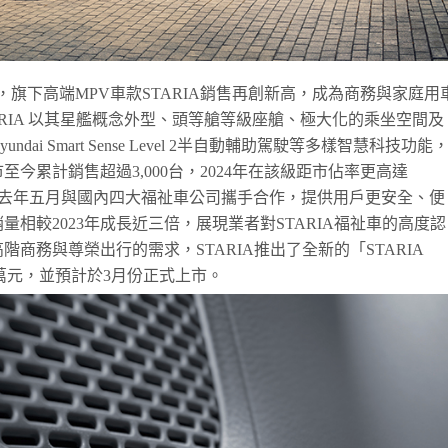
佳績，旗下高端MPV車款STARIA銷售再創新高，成為商務與家庭用
STARIA 以其星艦概念外型、頭等艙等級座艙、極大化的乘坐空間及
ai Smart Sense Level 2半自動輔助駕駛等多樣智慧科技功能
今累計銷售超過3,000台，2024年在該級距市佔率更高達
。自去年五月與國內四大福祉車公司攜手合作，提供用戶更安全、便
相較2023年成長近三倍，展現業者對STARIA福祉車的高度認
商務與尊榮出行的需求，STARIA推出了全新的「STARIA
4.8萬元，並預計於3月份正式上市。