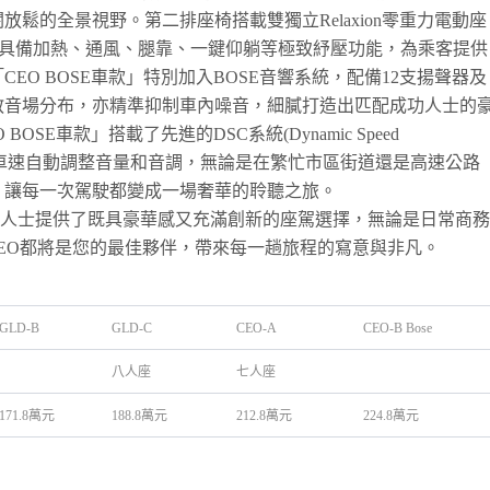
鬆的全景視野。第二排座椅搭載雙獨立Relaxion零重力電動座
覆，具備加熱、通風、腿靠、一鍵仰躺等極致紓壓功能，為乘客提供
EO BOSE車款」特別加入BOSE音響系統，配備12支揚聲器及
教音場分布，亦精準抑制車內噪音，細膩打造出匹配成功人士的
SE車款」搭載了先進的DSC系統(Dynamic Speed
ure)，能根據車速自動調整音量和音調，無論是在繁忙市區街道還是高速公路
，讓每一次駕駛都變成一場奢華的聆聽之旅。
車款為成功人士提供了既具豪華感又充滿創新的座駕選擇，無論是日常商務
 CEO都將是您的最佳夥伴，帶來每一趟旅程的寫意與非凡。
GLD-B
GLD-C
CEO-A
CEO-B Bose
八人座
七人座
171.8萬元
188.8萬元
212.8萬元
224.8萬元