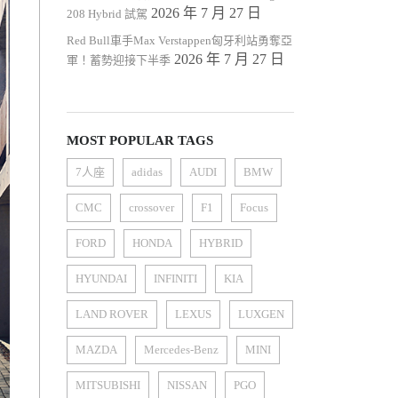
2026 年 7 月 27 日
208 Hybrid 試駕
Red Bull車手Max Verstappen匈牙利站勇奪亞
2026 年 7 月 27 日
軍！蓄勢迎接下半季
MOST POPULAR TAGS
7人座
adidas
AUDI
BMW
CMC
crossover
F1
Focus
FORD
HONDA
HYBRID
HYUNDAI
INFINITI
KIA
LAND ROVER
LEXUS
LUXGEN
MAZDA
Mercedes-Benz
MINI
MITSUBISHI
NISSAN
PGO