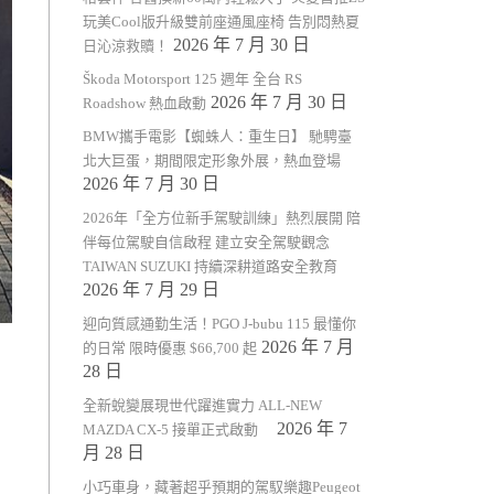
玩美Cool版升級雙前座通風座椅 告別悶熱夏
2026 年 7 月 30 日
日沁涼救贖！
Škoda Motorsport 125 週年 全台 RS
2026 年 7 月 30 日
Roadshow 熱血啟動
BMW攜手電影【蜘蛛人：重生日】 馳騁臺
北大巨蛋，期間限定形象外展，熱血登場
2026 年 7 月 30 日
2026年「全方位新手駕駛訓練」熱烈展開 陪
伴每位駕駛自信啟程 建立安全駕駛觀念
TAIWAN SUZUKI 持續深耕道路安全教育
2026 年 7 月 29 日
迎向質感通勤生活！PGO J-bubu 115 最懂你
2026 年 7 月
的日常 限時優惠 $66,700 起
28 日
全新蛻變展現世代躍進實力 ALL-NEW
2026 年 7
MAZDA CX-5 接單正式啟動
月 28 日
小巧車身，藏著超乎預期的駕馭樂趣Peugeot