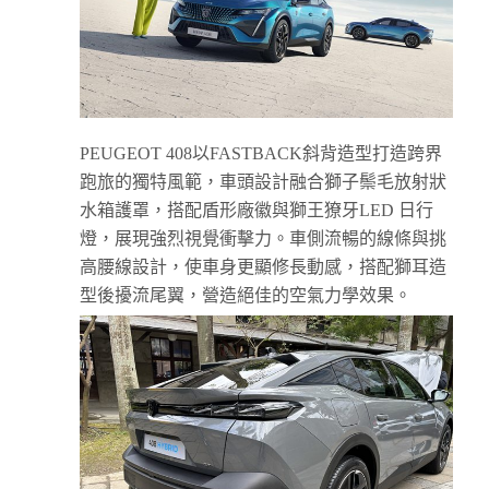
PEUGEOT 408以FASTBACK斜背造型打造跨界
跑旅的獨特風範，車頭設計融合獅子鬃毛放射狀
水箱護罩，搭配盾形廠徽與獅王獠牙LED 日行
燈，展現強烈視覺衝擊力。車側流暢的線條與挑
高腰線設計，使車身更顯修長動感，搭配獅耳造
型後擾流尾翼，營造絕佳的空氣力學效果。