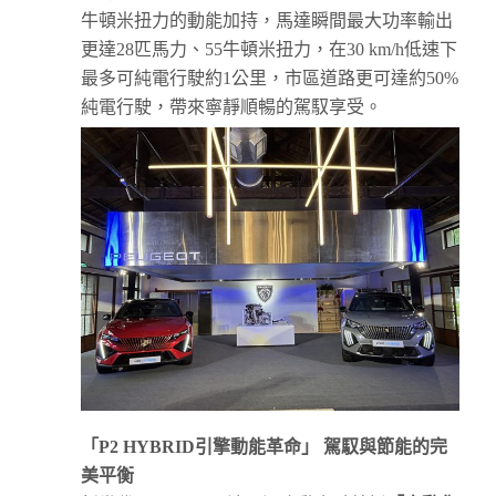
牛頓米扭力的動能加持，馬達瞬間最大功率輸出
更達28匹馬力、55牛頓米扭力，在30 km/h低速下
最多可純電行駛約1公里，市區道路更可達約50%
純電行駛，帶來寧靜順暢的駕馭享受。
「
P2 HYBRID
引擎動能革命」
駕馭與節能的完
美平衡