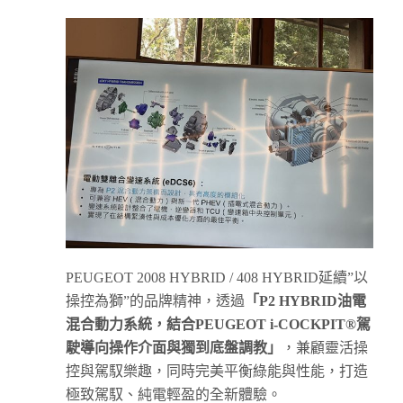
PEUGEOT 2008 HYBRID / 408 HYBRID延續”以
操控為獅”的品牌精神，透過
「
P2 HYBRID
油電
混合動力系統，結合
PEUGEOT i-COCKPIT®
駕
駛導向操作介面與獨到底盤調教
」
，兼顧靈活操
控與駕馭樂趣，同時完美平衡綠能與性能，打造
極致駕馭、純電輕盈的全新體驗。