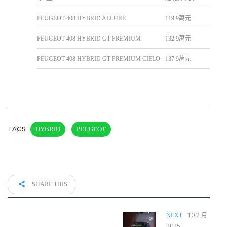
PEUGEOT 408 HYBRID ALLURE
119.9萬元
PEUGEOT 408 HYBRID GT PREMIUM
132.9萬元
PEUGEOT 408 HYBRID GT PREMIUM CIELO
137.9萬元
TAGS
HYBRID
PEUGEOT
SHARE THIS
10 2 月
NEXT
2025