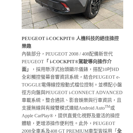
PEUGEOT i-COCKPIT®
人機科技的絕佳操控
樂趣
內裝部分，PEUGEOT 2008 / 408配備新世代
PEUGEOT
「
i-COCKPIT®
駕駛導向操作介
面
」
，採用懸浮式抬頭顯示儀錶，搭配10吋HD
全彩觸控螢幕音響資訊系統，結合PEUGEOT e-
TOGGLE電傳線控撥動式檔位控制。並標配小盤
徑方向盤與PEUGEOT i-CONNECT ADVANCED
車載系統，整合通訊、影音娛樂與行車資訊，且
TM
支援無線與有線雙模式連結Android Auto
或
Apple CarPlay®，提供直覺化視野及靈活的操控
體驗，更增添操作便利性。此外，PEUGEOT
2008全車系及408 GT PREMIUM車型皆採用「
全