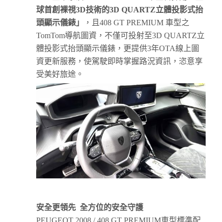
球首創裸視
3D
技術的
3D QUARTZ
立體投影式抬
頭顯示儀錶
」
，且408 GT PREMIUM 車型之
TomTom導航圖資，不僅可投射至3D QUARTZ立
體投影式抬頭顯示儀錶，更提供3年OTA線上圖
資更新服務，使駕駛即時掌握路況資訊，恣意享
受美好旅途。
安全更領先
全方位的安全守護
PEUGEOT 2008 / 408 GT PREMIUM車型標準配