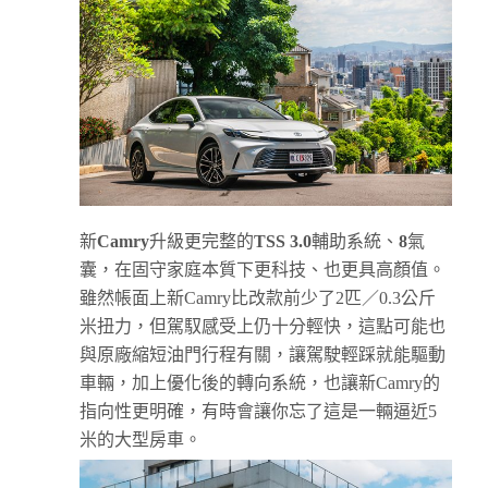
新
Camry
升級更完整的
TSS 3.0
輔助系統、
8
氣
囊，在固守家庭本質下更科技、也更具高顏值。
雖然帳面上新Camry比改款前少了2匹／0.3公斤
米扭力，但駕馭感受上仍十分輕快，這點可能也
與原廠縮短油門行程有關，讓駕駛輕踩就能驅動
車輛，加上優化後的轉向系統，也讓新Camry的
指向性更明確，有時會讓你忘了這是一輛逼近5
米的大型房車。