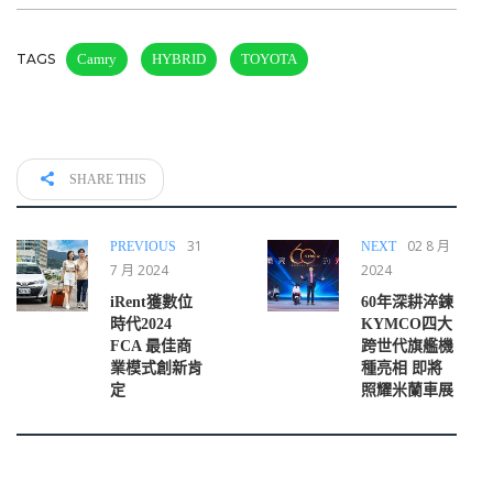
TAGS
Camry
HYBRID
TOYOTA
SHARE THIS
31
02 8 月
PREVIOUS
NEXT
7 月 2024
2024
iRent獲數位
60年深耕淬鍊
時代2024
KYMCO四大
FCA 最佳商
跨世代旗艦機
業模式創新肯
種亮相 即將
定
照耀米蘭車展