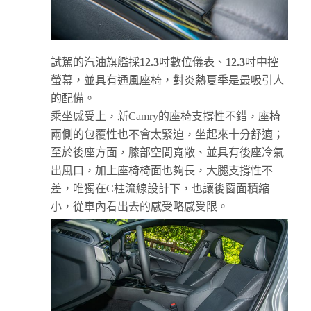
試駕的汽油旗艦採
12.3
吋數位儀表、
12.3
吋中控
螢幕，並具有通風座椅，對炎熱夏季是最吸引人
的配備。
乘坐感受上，新Camry的座椅支撐性不錯，座椅
兩側的包覆性也不會太緊迫，坐起來十分舒適；
至於後座方面，膝部空間寬敞、並具有後座冷氣
出風口，加上座椅椅面也夠長，大腿支撐性不
差，唯獨在C柱流線設計下，也讓後窗面積縮
小，從車內看出去的感受略感受限。