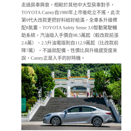
走過房車興衰，相較於其他中大型房車對手，
TOYOTA Camry自1980年上市後屹立不搖，此次
第9代大改款更把好料給好給滿，全車系升級標
配8氣囊、TOYOTA Safety Sense 3.0智動駕駛輔
助系統，汽油版入手價自98.5萬起（較改款前漲
2.6萬）、2.5升油電版則自112.9萬起（比改款前
降7萬），不論就配備、性價比與升級感受度來
說，Camry正是入手的好時機。