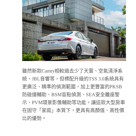
雖然新款Camry相較過去少了天窗、空氣清淨系
統、JBL音響等，但標配升級的TSS 3.0系統具有
更廣泛、精準的偵測範圍，加上更豐富的PKSB
防碰撞輔助、BSM盲點偵測、SEA安全離座警
示、PVM環景影像輔助等功能，讓這款大型房車
在固守「家庭」本質下，更具有高顏值、高性價
比的優勢。