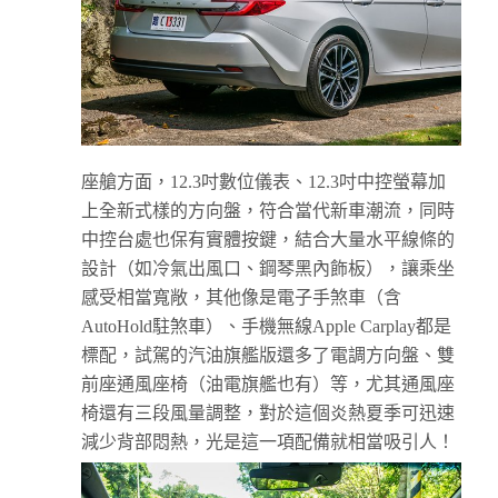
座艙方面，12.3吋數位儀表、12.3吋中控螢幕加
上全新式樣的方向盤，符合當代新車潮流，同時
中控台處也保有實體按鍵，結合大量水平線條的
設計（如冷氣出風口、鋼琴黑內飾板），讓乘坐
感受相當寬敞，其他像是電子手煞車（含
AutoHold駐煞車）、手機無線Apple Carplay都是
標配，試駕的汽油旗艦版還多了電調方向盤、雙
前座通風座椅（油電旗艦也有）等，尤其通風座
椅還有三段風量調整，對於這個炎熱夏季可迅速
減少背部悶熱，光是這一項配備就相當吸引人！