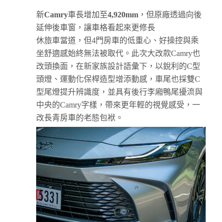
新
Camry
車長增加至
4,920mm
，但原廠透過向後
延伸後車窗，讓車格看起來更修長
休旅車當道，但4門房車的低重心、好操控與乘
坐舒適感始終無法被取代。此次大改款Camry也
改頭換面，在新家族設計語彙下，以銳利的C型
頭燈、運動化保桿造型增添動感，車尾也採雙C
型尾燈提升辨識度，並具有後行李廂鴨尾擾流與
中央的Camry字樣，帶來更年輕的視覺感受，一
改長青房車的老態包袱。