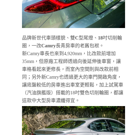
品牌新世代車頭樣貌、雙
C
型尾燈、
18
吋切削輪
圈，一改
Camry
長青房車的老舊包袱。
新Camry車長也來到4,920mm，比改款前增加
35mm，但原廠工程師透過向後延伸後車窗，讓
車格看起來更修長，而室內空間則與改款前相
同；另外新Camry也透過更大的車門開啟角度，
讓底盤較低的房車進出車室更輕鬆，加上試駕車
（汽油旗艦版）搭載的18吋雙色切削輪圈，都讓
這款中大型房車濃纖得宜。