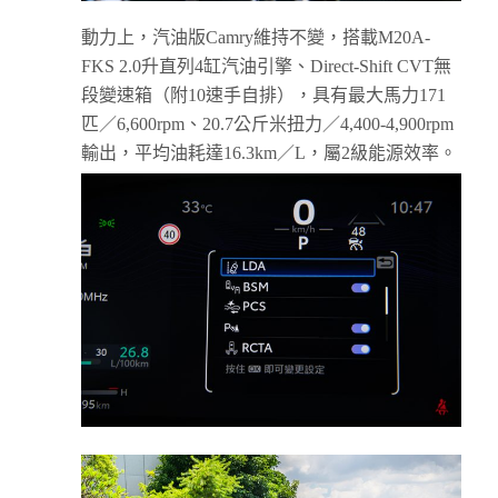
動力上，汽油版Camry維持不變，搭載M20A-
FKS 2.0升直列4缸汽油引擎、Direct-Shift CVT無
段變速箱（附10速手自排），具有最大馬力171
匹／6,600rpm、20.7公斤米扭力／4,400-4,900rpm
輸出，平均油耗達16.3km／L，屬2級能源效率。