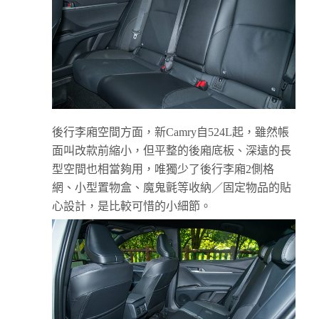
後行李廂空間方面，新Camry自524L起，雖然帳
面叫改款前縮小，但平整的後廂底板、深遠的長
型空間也相當夠用，唯獨少了後行李廂2側格
網、小型置物盒、魔鬼氈等收納／固定物品的貼
心設計，是比較可惜的小細節。