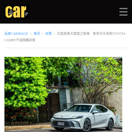
品車CARIMAGE
>
車訊
>
試駕
>
扛起房車大旗當之無愧 新世代大改款TOYOTA
CAMRY汽油旗艦試駕