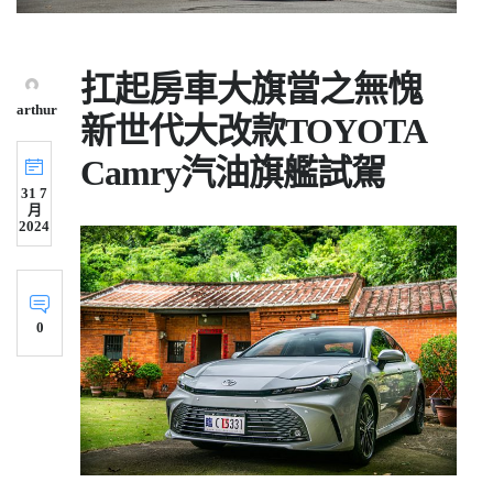
扛起房車大旗當之無愧
arthur
新世代大改款TOYOTA
Camry汽油旗艦試駕
31 7
月
2024
0