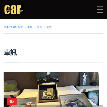
品車CARIMAGE
>
車訊
>
時尚
>
藝文
車訊
藝文