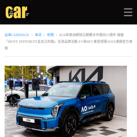
品車CARIMAGE
>
車訊
>
新聞
>
KIA與澳洲網球公開賽合作邁向25週年 啟動
「MOVE DIFFERENT走自己的路」全球品牌活動 EV與HEV車型領軍AO26澳網官方車
隊