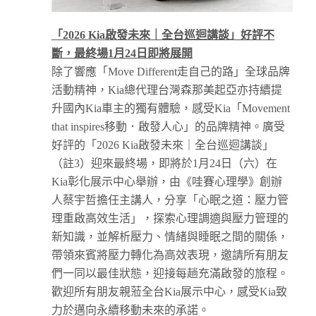
「
2026 Kia
啟發未來｜全台巡迴講談」好評不
斷，最終場
1
月
24
日即將展開
除了響應「Move Different走自己的路」全球品牌
活動精神，Kia總代理台灣森那美起亞亦持續提
升國內Kia車主的獨有體驗，感受Kia「Movement
that inspires移動．啟發人心」的品牌精神。廣受
好評的「2026 Kia啟發未來｜全台巡迴講談」
（註3）迎來最終場，即將於1月24日（六）在
Kia彰化展示中心舉辦，由《哇賽心理學》創辦
人蔡宇哲擔任主講人，分享「心眠之道：壓力管
理重啟高效生活」，探索心理調適與壓力管理的
新知識，並解析壓力、情緒與睡眠之間的關係，
帶領來賓將壓力轉化為高效表現，邀請所有朋友
們一同以最佳狀態，迎接每趟充滿啟發的旅程。
歡迎所有朋友親蒞全台Kia展示中心，感受Kia致
力於邁向永續移動未來的承諾。