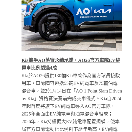
Kia
攜手
AO
落實永續承諾
，
AO26
官方車隊
EV
純
電車
比例超過
4
成
Kia於AO26提供130輛Kia車款作為官方球員接駁
用車，車隊陣容包括55輛EV純電車及75輛油電
混合車，並於1月14日在「AO 1 Point Slam Driven
by Kia」資格賽決賽前完成交車儀式。Kia自2024
年起首度將旗下EV純電車導入AO官方車隊，
2025年全面由EV純電車與油電混合車組成；
2026年，Kia持續擴大EV純電車配置規模，使本
屆官方車隊電動化比例創下歷年新高，EV純電