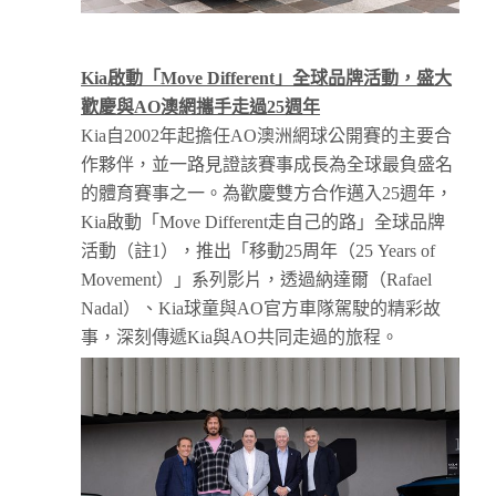
Kia
啟動「
Move Different
」全球品牌活動，
盛大
歡慶與
AO
澳網攜手走過
25
週年
Kia自2002年起擔任AO澳洲網球公開賽的主要合
作夥伴，並一路見證該賽事成長為全球最負盛名
的體育賽事之一。為歡慶雙方合作邁入25週年，
Kia啟動「Move Different走自己的路」全球品牌
活動（註1），推出「移動25周年（25 Years of
Movement）」系列影片，透過納達爾（Rafael
Nadal）、Kia球童與AO官方車隊駕駛的精彩故
事，深刻傳遞Kia與AO共同走過的旅程。