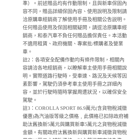
準）。前述贈品均有作動限制，且與新車保固內
容不同，贈品詳細保固內容、使用說明及限制請
洽原購車經銷商了解使用手冊及相關公吿説明。
任何贈品使用及保固相關疑問，請逕洽原購車經
銷商，和泰汽車不負任何贈品擔保責任。本活動
不適用租賃、政府機關、專案批/標購者及營業
車。
註2：各項安全配備作動均有條件限制，相關內
容請洽各地經銷商，以瞭解車主使用手冊相關說
明。實際道路行駛時，受車速、路況及天候等因
素影響，駕駛仍須參考車主使用手冊之詳細內
容，並於行駛時隨時掌握周遭狀況，以確保安全
駕駛。
註3：COROLLA SPORT 86.9萬元(含貨物稅減徵
優惠)為汽油版等級之價格﹐此價格已扣除政府補
助汰舊換新5萬元與購買新車5萬元之貨物稅減徵
金額。有關政府汰舊換新與購買新車減徵貨物稅