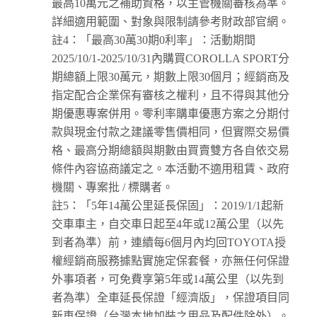
最高10萬元之補助資格，以主管機關審核為準。
詳細適用範圍、對象與限制請參考財政部官網。
註4：「最高30萬30期0利率」：活動期間
2025/10/1-2025/10/31內購買COROLLA SPORT分
期總額上限30萬元，期數上限30個月；經銷商及
指定配合企業保有審核之權利，且不得與其他分
期優惠專案併用。零利率購車優惠方案之分期付
款與現金付款之建議零售價相同，但實際交易價
格、最高分期總額與期數由買賣雙方各自依交易
條件內容協商議定之。本活動不適用租賃、政府
機關、專案批 / 標購者。
註5：「5年14萬公里延長保固」：2019/1/1起新
交車車主，自交車日起至4年或12萬公里（以先
到者為準）前，連續每6個月內均回TOYOTA授
權經銷商服務據點實施定保套餐，亦無任何保證
外事項者，可免費享第5年或14萬公里（以先到
者為準）全車延長保證「經濟版」，保證項目同
新車保證（台灣本地加裝之用品及配件除外）。