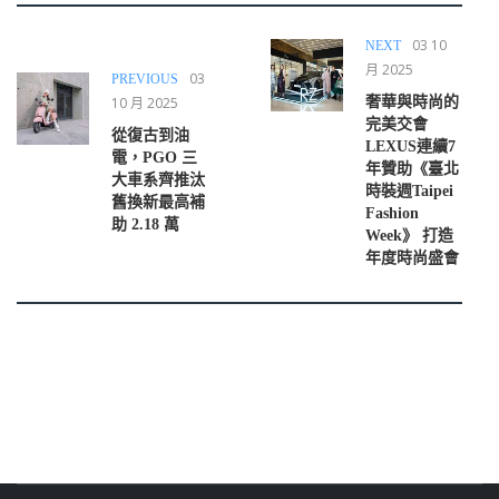
03 10
NEXT
月 2025
03
PREVIOUS
10 月 2025
奢華與時尚的
完美交會
從復古到油
LEXUS連續7
電，PGO 三
年贊助《臺北
大車系齊推汰
時裝週Taipei
舊換新最高補
Fashion
助 2.18 萬
Week》 打造
年度時尚盛會