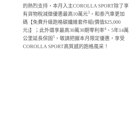
的熱烈支持，本月入主COROLLA SPORT除了享
3
有貨物稅減徵優惠最高10萬元
，和泰汽車更加
碼【免費升級跑格碳纖維套件組(價值$25,000
4
元)】；此外還享最高30萬30期零利率
、5年14萬
5
公里延長保固
，敬請把握本月限定優惠，享受
COROLLA SPORT高質感的跑格風采！