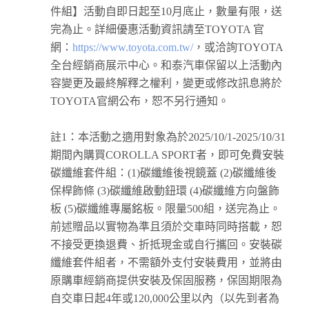
件組】活動自即日起至10月底止，數量有限，送
完為止。詳細優惠活動資訊請至TOYOTA 官
網：
https://www.toyota.com.tw/
，或洽詢TOYOTA
全台經銷商展示中心。和泰汽車保留以上活動內
容變更及最終解釋之權利，變更或修改訊息將於
TOYOTA官網公布，恕不另行通知。
註1：本活動之適用對象為於2025/10/1-2025/10/31
期間內購買COROLLA SPORT者，即可免費安裝
碳纖維套件組：(1)碳纖維後視鏡蓋 (2)碳纖維後
保桿飾條 (3)碳纖維啟動鈕環 (4)碳纖維方向盤飾
板 (5)碳纖維專屬銘板。限量500組，送完為止。
前述贈品以實物為準且須於交車時同時搭載，恕
不接受更換退費、折抵現金或自行攜回。安裝碳
纖維套件組者，不需額外支付安裝費用，並將由
原購車經銷商提供安裝及保固服務，保固期限為
自交車日起4年或120,000公里以內（以先到者為