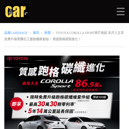
品車CARIMAGE
>
車訊
>
新聞
>
TOYOTA COROLLA SPORT鋒芒再起 本月入主享
免費升級黑鑽石工藝碳纖維套組， 質感跑格極致進化！