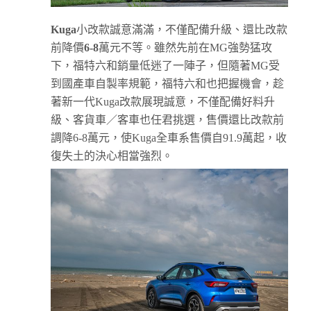
Kuga
小改款誠意滿滿，不僅配備升級、還比改款
前降價
6-8
萬元不等。雖然先前在MG強勢猛攻
下，福特六和銷量低迷了一陣子，但隨著MG受
到國產車自製率規範，福特六和也把握機會，趁
著新一代Kuga改款展現誠意，不僅配備好料升
級、客貨車／客車也任君挑選，售價還比改款前
調降6-8萬元，使Kuga全車系售價自91.9萬起，收
復失土的決心相當強烈。