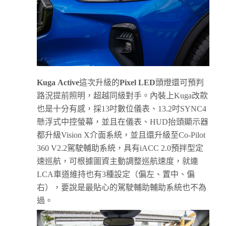
Kuga
Active
這次升級的
Pixel LED
頭燈還可預判
路況提前照明，超越同級對手。內裝上Kuga改款
也是十分有感，採13吋數位儀表、13.2吋SYNC4
懸浮式中控螢幕，並且在儀表、HUD抬頭顯示器
都升級Vision X介面系統，並且還升級至Co-Pilot
360 V2.2駕駛輔助系統，具有iACC 2.0預拌型定
速巡航，可根據圖資主動調整巡航速度，就連
LCA車道維持也有3種設定（偏左、置中、偏
右），要說是最貼心的駕駛輔助輔助系統也不為
過。