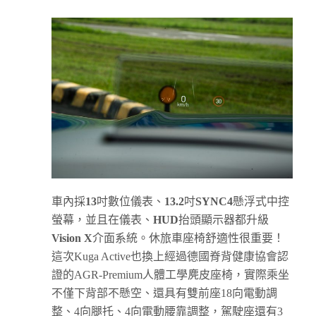
車內採
13
吋數位儀表、
13.2
吋
SYNC4
懸浮式中控
螢幕，並且在儀表、
HUD
抬頭顯示器都升級
Vision X
介面系統。休旅車座椅舒適性很重要！
這次Kuga Active也換上經過德國脊背健康協會認
證的AGR-Premium人體工學麂皮座椅，實際乘坐
不僅下背部不懸空、還具有雙前座18向電動調
整、4向腿托、4向電動腰靠調整，駕駛座還有3