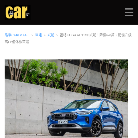
品車CARIMAGE
>
車訊
>
試駕
>
福特KUGA ACTIVE試駕！降價6-8萬、配備升級
高CP值休旅首選