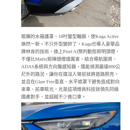
粗獷的水箱護罩、18吋獵型輪圈，使Kuga Active
煥然一新。不只外型變帥了，Kuga也導入豪華品
牌林肯的技術，換上Pixel AI預判動態照明頭燈，
不僅比Matrix矩陣頭燈還厲害，結合導航圖資、
ADAS系統與方向盤感知器，還能偵測最遠800公
尺外的路況，讓你在還沒入彎前就將道路照亮，
並且在Glare Free垂直、水平遮罩下避免造成對向
來車、前車眩光，光是這項燈具科技就領先同級
國產對手、並超越不少進口車。