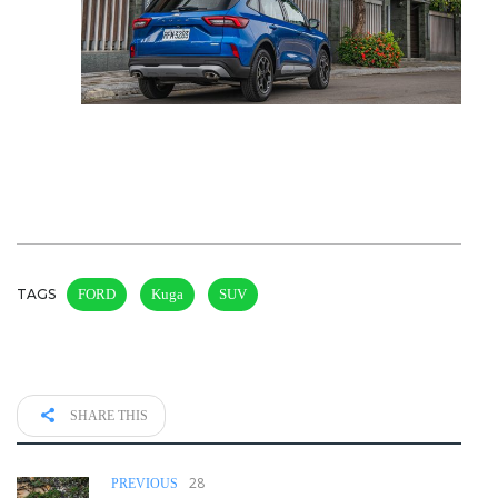
TAGS
FORD
Kuga
SUV
SHARE THIS
28
PREVIOUS