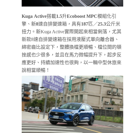
Kuga
Active
搭載
1.5
升
Ecoboost MPC
模組化引
擎、新
8
速自排變速箱，具有
187
匹／
25.3
公斤米
扭力。新Kuga Active實際開起來相當俐落，尤其
新款8速自排變速箱在採用液壓式單向離合器、
綿密齒比設定下，整體換檔更順暢、檔位間的頓
挫感也少很多，並且在馬力微幅提升下，起步反
應更好、持續加速性也很夠，以一輛中型休旅來
說相當順暢！