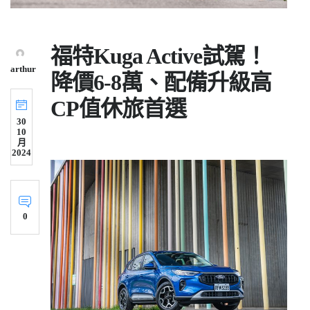
福特Kuga Active試駕！
arthur
降價6-8萬、配備升級高
CP值休旅首選
30
10
月
2024
0