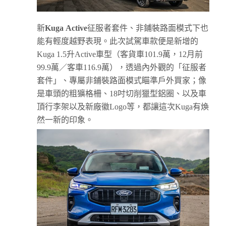
新
Kuga
Active
征服者套件、非鋪裝路面模式下也
能有輕度越野表現。此次試駕車款便是新增的
Kuga 1.5升Active車型（客貨車101.9萬，12月前
99.9萬／客車116.9萬），透過內外觀的「征服者
套件」、專屬非鋪裝路面模式瞄準戶外買家；像
是車頭的粗獷格柵、18吋切削獵型鋁圈、以及車
頂行李架以及新廠徽Logo等，都讓這次Kuga有煥
然一新的印象。