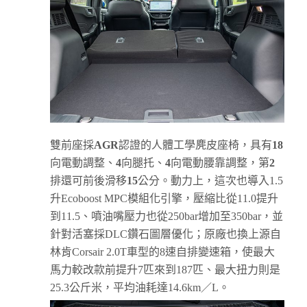
雙前座採
AGR
認證的人體工學麂皮座椅，具有
18
向電動調整、
4
向腿托、
4
向電動腰靠調整，第
2
排還可前後滑移
15
公分。動力上，這次也導入1.5
升Ecoboost MPC模組化引擎，壓縮比從11.0提升
到11.5、噴油嘴壓力也從250bar增加至350bar，並
針對活塞採DLC鑽石圖層優化；原廠也換上源自
林肯Corsair 2.0T車型的8速自排變速箱，使最大
馬力較改款前提升7匹來到187匹、最大扭力則是
25.3公斤米，平均油耗達14.6km／L。