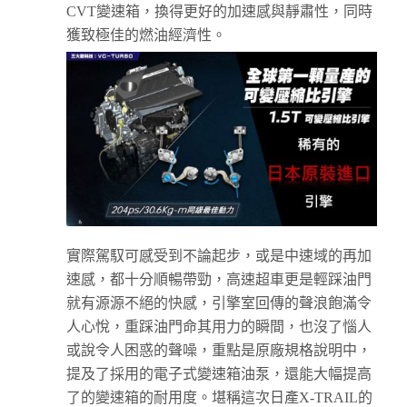
CVT變速箱，換得更好的加速感與靜肅性，同時
獲致極佳的燃油經濟性。
實際駕馭可感受到不論起步，或是中速域的再加
速感，都十分順暢帶勁，高速超車更是輕踩油門
就有源源不絕的快感，引擎室回傳的聲浪飽滿令
人心悅，重踩油門命其用力的瞬間，也沒了惱人
或說令人困惑的聲噪，重點是原廠規格說明中，
提及了採用的電子式變速箱油泵，還能大幅提高
了的變速箱的耐用度。堪稱這次日產X-TRAIL的