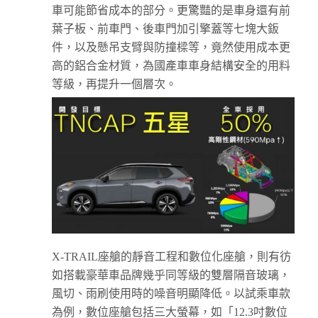
車可能節省成本的部分。更驚豔的是車身還有前
葉子板、前車門、後車門加引擎蓋等七塊大鈑
件，以及懸吊支臂與防撞樑等，竟然使用成本更
高的鋁合金材質，為國產車車身結構安全的用料
等級，再提升一個層次。
X-TRAIL座艙的靜音工程和數位化座艙，則有彷
如搭載豪華車品牌幾乎同等級的雙層隔音玻璃，
風切、雨刷使用時的噪音明顯降低。以試乘車款
為例，數位座艙包括三大螢幕，如「12.3吋數位