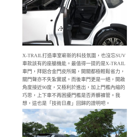
X-TRAIL打造車室嶄新的科技氛圍，也沒忘SUV
車款該有的座艙機能。最值得一提的是X-TRAIL
車門，拜鋁合金門皮所賜，開關都極輕鬆省力，
關門聲亦不失紮實感。而後車門更是一絕，開啟
角度接近90度，又極利於進出，加上門檻內縮的
巧思，上下車不再困擾門檻是否弄髒褲管。我
想，這也是「技術日產」回歸的證明吧。