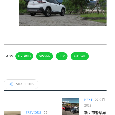
TAGS
HYBRID
NISSAN
SUV
X-TRAIL
SHARE THIS
27 9 月
NEXT
2023
26
PREVIOUS
新北市警察局