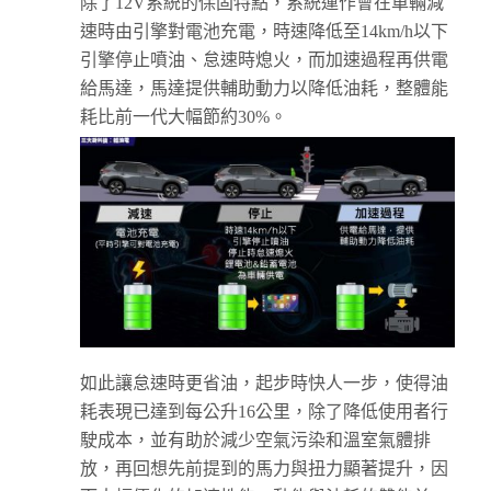
除了12V系統的保固特點，系統運作會在車輛減
速時由引擎對電池充電，時速降低至14km/h以下
引擎停止噴油、怠速時熄火，而加速過程再供電
給馬達，馬達提供輔助動力以降低油耗，整體能
耗比前一代大幅節約30%。
如此讓怠速時更省油，起步時快人一步，使得油
耗表現已達到每公升16公里，除了降低使用者行
駛成本，並有助於減少空氣污染和溫室氣體排
放，再回想先前提到的馬力與扭力顯著提升，因