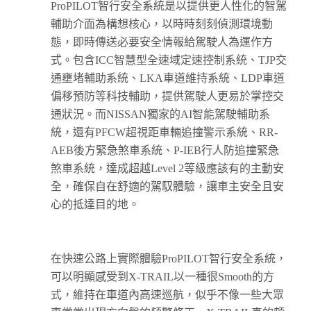
ProPILOT智行安全系統是以提供更人性化的智駕
輔助介面為構想核心，以時時刻刻偵測環境動
態，即時傳送必要安全情報給駕駛人為運作方
式。包含ICC智慧型全速域定速控制系統、TJP交
通壅堵輔助系統、LKA車道維持系統、LDP車道
偏移預防等科技輔助，提供駕駛人更易於掌控交
通狀況。而NISSAN獨家的AI智能駕駛輔助系
統，還有PFCW超視距車輛追撞警示系統、RR-
AEB後方緊急煞車系統、P-IEB行人防追撞緊急
煞車系統，達成超越Level 2等級應該有的主動安
全，確保自在舒適的駕馭體驗，讓車主安全且安
心的抵達目的地。
在快速公路上實際體驗ProPILOT智行安全系統，
可以明顯感受到X-TRAIL以一種很Smooth的方
式，維持在車道內高速巡航，似乎不像一些大眾