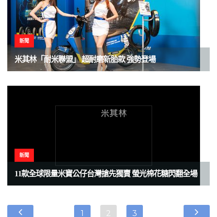
新聞
米其林「耐米聯盟」 超耐磨新胎款 強勢登場
新聞
11款全球限量米寶公仔台灣搶先獨賣 螢光棉花糖閃翻全場
1
2
3