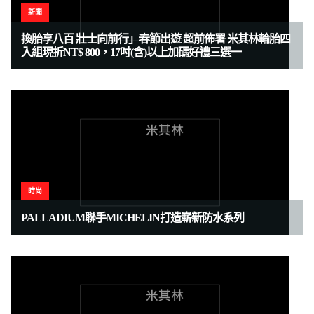
新聞
換胎享八百 壯士向前行」春節出遊 超前佈署 米其林輪胎四
入組現折NT$ 800，17吋(含)以上加碼好禮三選一
時尚
PALLADIUM聯手MICHELIN打造嶄新防水系列