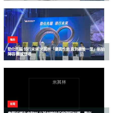
輪胎
勁化先驅 領行未來 米其林「優異性能 直到最後一里」新胎
陣容 震撼登場
新聞