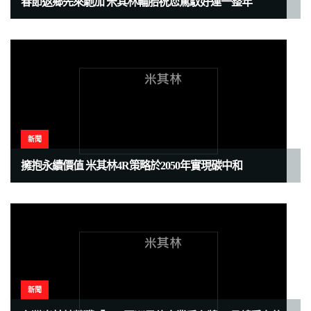
春節返鄉先來馳加 米其林輪胎祝您駕馭好運一整年
新聞
擁抱永續價值 米其林4R策略於2050年實現碳中和
新聞