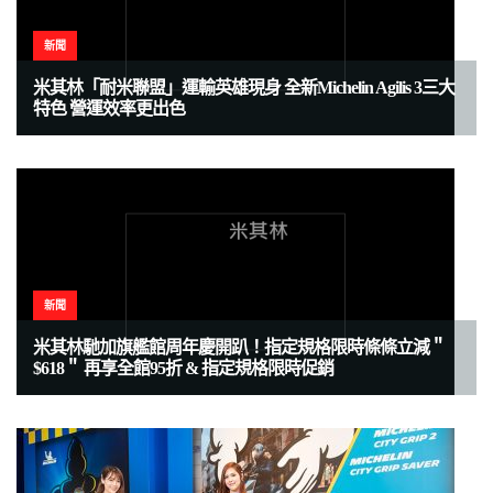
新聞
米其林「耐米聯盟」運輸英雄現身 全新Michelin Agilis 3三大
特色 營運效率更出色
新聞
米其林馳加旗艦館周年慶開趴！指定規格限時條條立減＂
$618＂ 再享全館95折 & 指定規格限時促銷