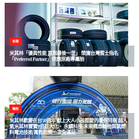
新聞
米其林「優異性能 直到最後一里」 榮膺台灣賓士指名
「Preferred Partner」供應原廠專屬胎
輪胎
米其林歡慶在台50週年 獻上大人小孩都愛的暑假特展 超人
氣米其林寶寶9倍巨大化、 永續科技-未來概念輪胎與氫燃
料電池技術 寓教於樂一次全滿足