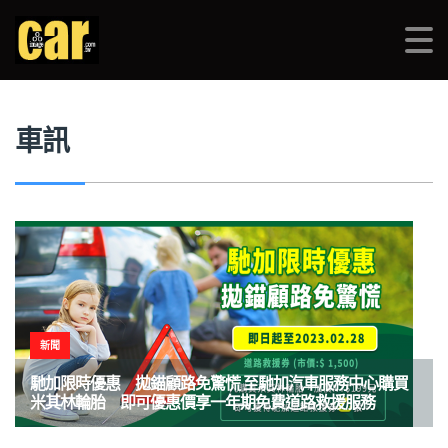
品車CARIMAGE
>
車訊
>
米其林
車訊
新聞
馳加限時優惠 拋錨顧路免驚慌 至馳加汽車服務中心購買
米其林輪胎 即可優惠價享一年期免費道路救援服務