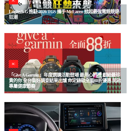
3C
Logitech G 進駐 2026 TGS 攜手 McLaren 掀起最強電競競速
狂潮
3C
「Give A Garmin」年度選購活動登場 最用心的禮 獻給最珍
貴的你 全台喜好調查結果出爐 命定錶款全面88折優惠 開啟
專屬健康節奏