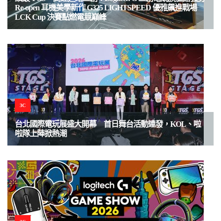
Re-open 耳機美學新作 G325 LIGHTSPEED 優雅飆進戰場
LCK Cup 決賽點燃電競巔峰
3C
台北國際電玩展盛大開幕 首日舞台活動連發，KOL、啦
啦隊上陣掀熱潮