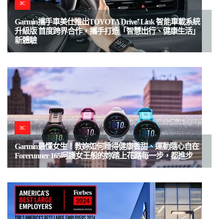
3C
Garmin攜手車美仕推出TOYOTA Drive⁺ Link 智能車載系統
升級版 首度跨界合作，攜手打造「智慧出行、健康生活」
新體驗
3C
Garmin最懂女生！教妳如何睡得健康香甜、運動隨心自在
Forerunner 165呵護女王般的妳踏上花路每一步，都進步