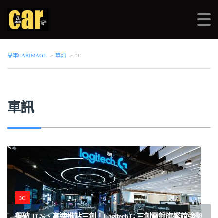
品車CARIMAGE
>
車訊
>
3C
車訊
3C
飆破 TGS、高速進站三創！Logitech G 三創電競旗艦館強勢