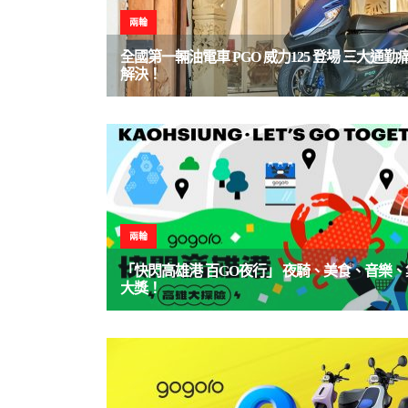
兩輪
全國第一輛油電車 PGO 威力125 登場 三大通勤
解決！
兩輪
「快閃高雄港 百GO夜行」 夜騎、美食、音樂
大獎！