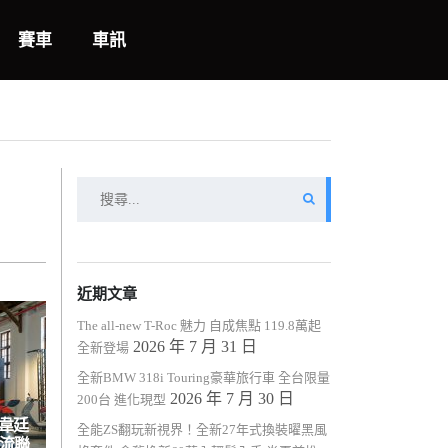
賽車
車訊
搜
尋
關
鍵
字:
近期文章
The all-new T-Roc 魅力 自成焦點 119.8萬起
2026 年 7 月 31 日
全新登場
全新BMW 318i Touring豪華旅行車 全台限量
2026 年 7 月 30 日
200台 進化現型
葉韋廷
全能ZS翻玩新視界！全新27年式換裝曜黑風
潮流聯