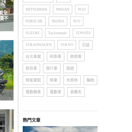
MITSUBISHI
NISSAN
PGO
搭載全
價不
PORSCHE
SKODA
SUV
SUZUKI
Taylormade
TOYOTA
VOLKSWAGEN
VOLVO
公益
台北車展
和泰車
商用車
掀背車
旅行車
旅遊
智能駕馭
租車
米其林
輪胎
電動機車
電動車
高爾夫
熱門文章