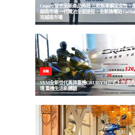
Gogoro 發表全新產品佈局 三款新車鎖定女性、
越南市場 一代電池全面退役，全新換電站 GoStaio
攻越南市場
兩輪
SYM全新世代黃牌重機CRUISYM正式上市 開
境 重機生活新體驗