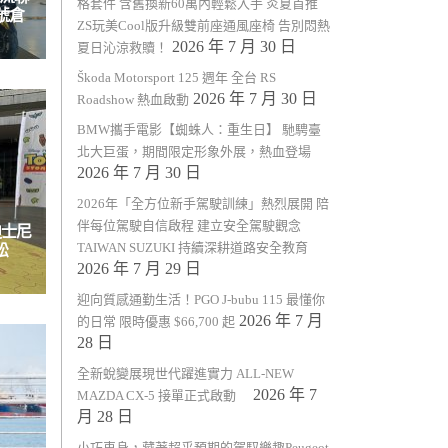
格套件 含舊換新60萬內輕鬆入手 炎夏首推
五號倉
ZS玩美Cool版升級雙前座通風座椅 告別悶熱
2026 年 7 月 30 日
夏日沁涼救贖！
Škoda Motorsport 125 週年 全台 RS
2026 年 7 月 30 日
Roadshow 熱血啟動
BMW攜手電影【蜘蛛人：重生日】 馳騁臺
北大巨蛋，期間限定形象外展，熱血登場
2026 年 7 月 30 日
2026年「全方位新手駕駛訓練」熱烈展開 陪
伴每位駕駛自信啟程 建立安全駕駛觀念
迪士尼
TAIWAN SUZUKI 持續深耕道路安全教育
松
2026 年 7 月 29 日
迎向質感通勤生活！PGO J-bubu 115 最懂你
2026 年 7 月
的日常 限時優惠 $66,700 起
28 日
全新蛻變展現世代躍進實力 ALL-NEW
2026 年 7
MAZDA CX-5 接單正式啟動
月 28 日
小巧車身，藏著超乎預期的駕馭樂趣Peugeot