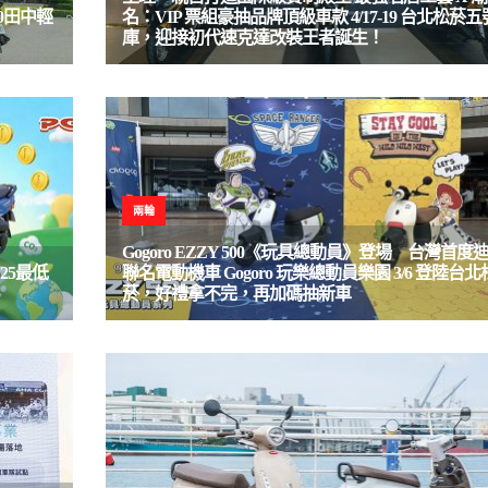
0田中輕
名：VIP 票組豪抽品牌頂級車款 4/17-19 台北松菸
庫，迎接初代速克達改裝王者誕生！
兩輪
Gogoro EZZY 500《玩具總動員》登場 台灣首度
25最低
聯名電動機車 Gogoro 玩樂總動員樂園 3/6 登陸台北
菸，好禮拿不完，再加碼抽新車