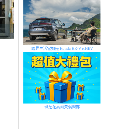
跨界生活當如是 Honda HR-V e:HEV
斑芝花高爾夫俱樂部