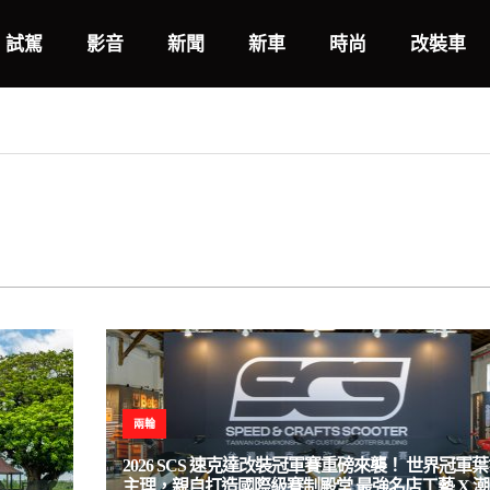
試駕
影音
新聞
新車
時尚
改裝車
兩輪
2026 SCS 速克達改裝冠軍賽重磅來襲！ 世界冠軍
主理，親自打造國際級賽制殿堂 最強名店工藝 X 