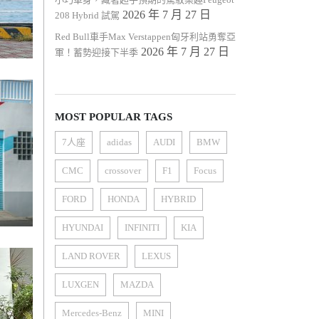
2026 年 7 月 27 日
208 Hybrid 試駕
Red Bull車手Max Verstappen匈牙利站勇奪亞
2026 年 7 月 27 日
軍！蓄勢迎接下半季
MOST POPULAR TAGS
7人座
adidas
AUDI
BMW
CMC
crossover
F1
Focus
FORD
HONDA
HYBRID
HYUNDAI
INFINITI
KIA
LAND ROVER
LEXUS
LUXGEN
MAZDA
Mercedes-Benz
MINI