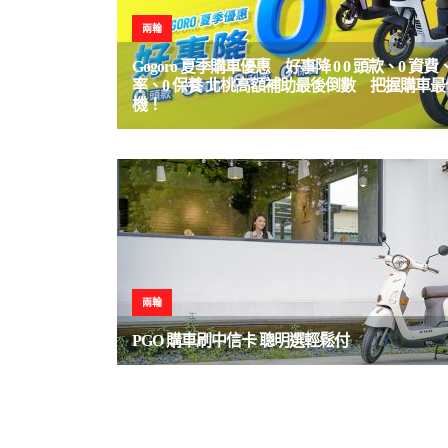
兩輪
Gogoro 夏季購車優惠 好事降 0 0 頭款、0 資費、
率、0 保養 北桃高額補助最後倒數 把握購車最
機！
兩輪
PGO 購車刷中信卡 聰明選輕鬆付