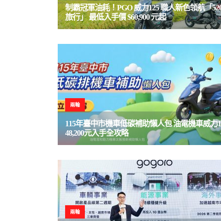
制霸冠軍油耗！PGO 威力125 職人新色領航「52
旅行」 最低入手價 $60,900 元起
兩輪
115年臺中市機車低碳補助懶人包 油電機車威力1
48,200元入手全攻略
兩輪