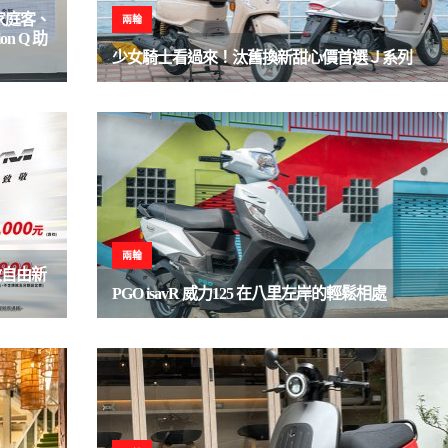
家庭客、
兩輪
n Q 助
少女騎士看過來！汰舊換新甜心價首選Ｊ系列
兩輪
啟自由新
PGO isavR 威力125 在八里左岸的輕鬆相處