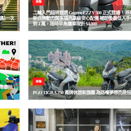
兩輪
二輪入門超規首選 Gogoro EZZY 500 正式登場！ 
痛點一次
新白牌動力與多項汽車級安心配備 補助後最低入手
到 4 萬，限時早鳥購車現折 $4,000
兩輪
、集章抽
PGO TIGRA 250 黃牌休旅新旗艦 為路權夢想而啟程