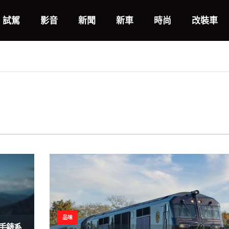
試駕
影音
新聞
新車
時尚
改裝車
品味
 手錶系