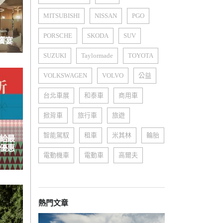
MITSUBISHI
NISSAN
PGO
PORSCHE
SKODA
SUV
饗宴
SUZUKI
Taylormade
TOYOTA
VOLKSWAGEN
VOLVO
公益
台北車展
和泰車
商用車
掀背車
旅行車
旅遊
智能駕馭
租車
米其林
輪胎
獻給最
折優惠
電動機車
電動車
高爾夫
熱門文章