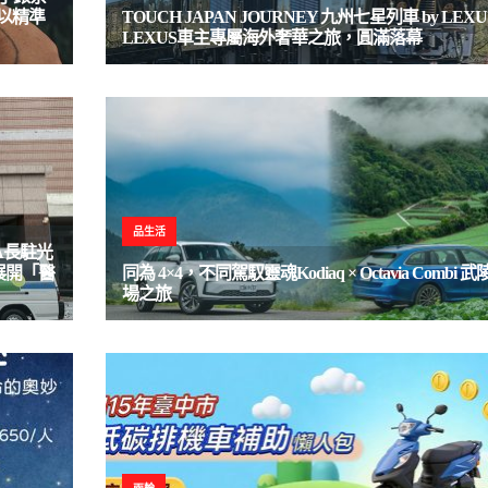
！以精準
TOUCH JAPAN JOURNEY 九州七星列車 by LEXU
LEXUS車主專屬海外奢華之旅，圓滿落幕
品生活
A長駐光
展開「醫
同為 4×4，不同駕馭靈魂Kodiaq × Octavia Combi 
場之旅