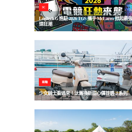
3C
Logitech G 進駐 2026 TGS 攜手 McLaren 掀
速狂潮
兩輪
少女騎士看過來！汰舊換新甜心價首選Ｊ系列