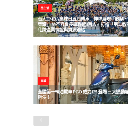
品生活
台大EMBA高球日五屆傳承 揮桿展現「歡樂
榮耀」 林丕容會長串聯近4百人，打造「第二教
化跨產業情誼與資源鏈結
兩輪
全國第一輛油電車 PGO 威力125 登場 三大通勤
解決！