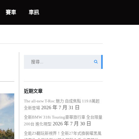
賽車
車訊
搜
尋
關
鍵
字:
近期文章
The all-new T-Roc 魅力 自成焦點 119.8萬起
2026 年 7 月 31 日
全新登場
全新BMW 318i Touring豪華旅行車 全台限量
2026 年 7 月 30 日
200台 進化現型
全能ZS翻玩新視界！全新27年式換裝曜黑風