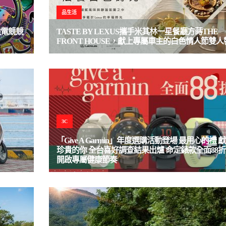
品生活
起最強電競競
TASTE BY LEXUS攜手米其林一星餐廳方蒔THE
FRONT HOUSE，獻上專屬車主的白色情人節雙人
3C
「Give A Garmin」年度選購活動登場 最用心的禮 
珍貴的你 全台喜好調查結果出爐 命定錶款全面88
開啟專屬健康節奏