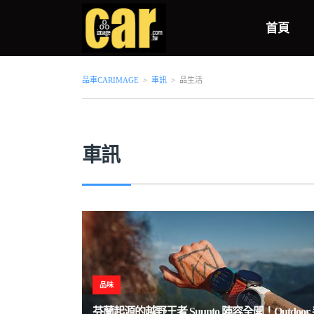
首頁
品車CARIMAGE
>
車訊
>
品生活
車訊
品味
芬蘭起源的越野王者 Suunto 陣容全開！Outdoor