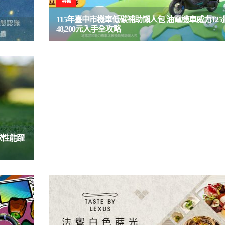
兩輪
品味
115年臺中市機車低碳補助懶人包 油電機車威力125
48,200元入手全攻略
TOUCH JAPAN JOURNEY 九州七星列車 by LEX
主專屬奢華體驗，海外限量席次重磅回歸
夫球性能躍