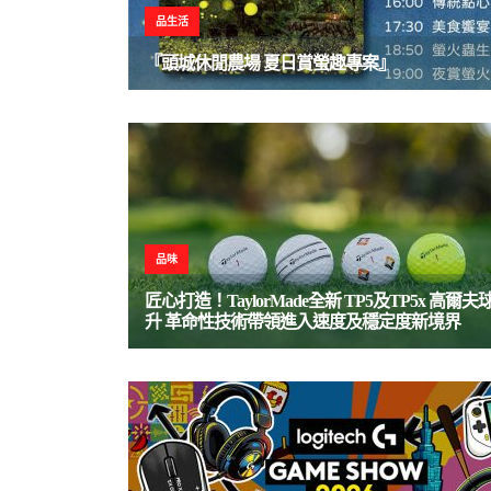
品生活
『頭城休閒農場 夏日賞螢趣專案』
品味
匠心打造！TaylorMade全新 TP5及TP5x 高爾
升 革命性技術帶領進入速度及穩定度新境界