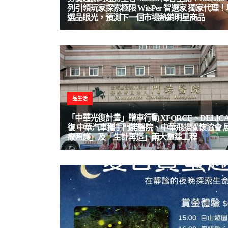
列引領玩家探索極限 WitsPer 智選家 獨家代理
選品眼光，預測下一個市場熱銷明星商品
品生活
「中華光復計畫」贈車行動 XFORCE、DELIC
復 中華汽車攜手門諾醫院、中華飛揚關懷協會 
療照護」及「生計再造」兩大重建工程