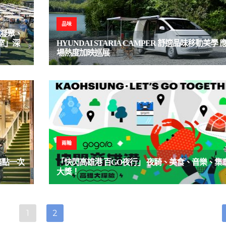
品味
、凝聚、
室」深
HYUNDAI STARIA CAMPER 舒適品味移動美學 
場熱度加映巡展
兩輪
痛點一次
「快閃高雄港 百GO夜行」 夜騎、美食、音樂、集
大獎！
1
2