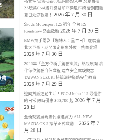
格套件 含舊換新60萬內輕鬆入手 炎夏首推
S
ZS玩美Cool版升級雙前座通風座椅 告別悶熱
2026 年 7 月 30 日
夏日沁涼救贖！
Škoda Motorsport 125 週年 全台 RS
2026 年 7 月 30 日
Roadshow 熱血啟動
BMW攜手電影【蜘蛛人：重生日】 馳騁臺
北大巨蛋，期間限定形象外展，熱血登場
2026 年 7 月 30 日
2026年「全方位新手駕駛訓練」熱烈展開 陪
伴每位駕駛自信啟程 建立安全駕駛觀念
TAIWAN SUZUKI 持續深耕道路安全教育
武陵農
2026 年 7 月 29 日
迎向質感通勤生活！PGO J-bubu 115 最懂你
2026 年 7 月
的日常 限時優惠 $66,700 起
28 日
全新蛻變展現世代躍進實力 ALL-NEW
2026 年 7
MAZDA CX-5 接單正式啟動
月 28 日
小巧車身，藏著超乎預期的駕馭樂趣Peugeot