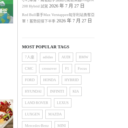
2026 年 7 月 27 日
208 Hybrid 試駕
最低
Red Bull車手Max Verstappen匈牙利站勇奪亞
US車
2026 年 7 月 27 日
軍！蓄勢迎接下半季
MOST POPULAR TAGS
7人座
adidas
AUDI
BMW
CMC
crossover
F1
Focus
FORD
HONDA
HYBRID
HYUNDAI
INFINITI
KIA
LAND ROVER
LEXUS
LUXGEN
MAZDA
Mercedes-Benz
MINI