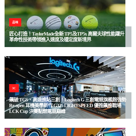
品味
匠心打造！TaylorMade全新 TP5及TP5x 高爾夫球性能躍升
革命性技術帶領進入速度及穩定度新境界
3C
飆破 TGS、高速進站三創！Logitech G 三創電競旗艦館強勢
Re-open 耳機美學新作 G325 LIGHTSPEED 優雅飆進戰場
LCK Cup 決賽點燃電競巔峰