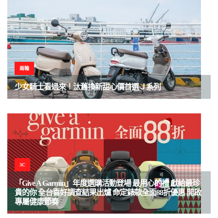
兩輪
少女騎士看過來！汰舊換新甜心價首選Ｊ系列
3C
「Give A Garmin」年度選購活動登場 最用心的禮 獻給最珍
貴的你 全台喜好調查結果出爐 命定錶款全面88折優惠 開啟
專屬健康節奏