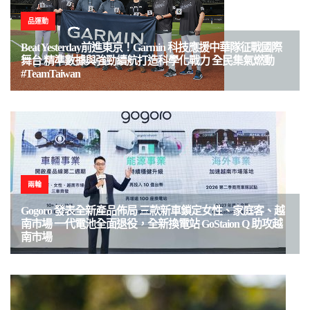
品運動
Beat Yesterday前進東京！Garmin 科技應援中華隊征戰國際
舞台 精準數據與強勁續航打造科學化戰力 全民集氣燃動
#TeamTaiwan
兩輪
Gogoro 發表全新產品佈局 三款新車鎖定女性、家庭客、越
南市場 一代電池全面退役，全新換電站 GoStaion Q 助攻越
南市場