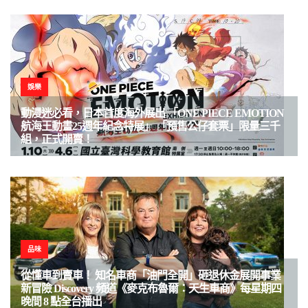
娛樂
動漫迷必看，日本首度海外展出 「ONE PIECE EMOTION
航海王動畫25週年紀念特展」 「預售公仔套票」限量三千
組，正式開賣！
品味
從懂車到賣車！ 知名車商「油門全開」砸退休金展開事業
新冒險 Discovery 頻道《麥克布魯爾：天生車商》每星期四
晚間 8 點全台播出