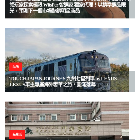
領玩家探索極限 WitsPer 智選家 獨家代理！以精準選品眼
光，預測下一個市場熱銷明星商品
品味
TOUCH JAPAN JOURNEY 九州七星列車 by LEXUS
LEXUS車主專屬海外奢華之旅，圓滿落幕
品生活