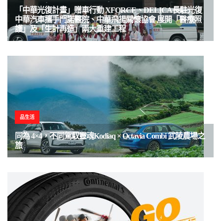
「中華光復計畫」贈車行動 XFORCE、DELICA長駐光復
中華汽車攜手門諾醫院、中華飛揚關懷協會 展開「醫療照
護」及「生計再造」兩大重建工程
品生活
同為 4×4，不同駕馭靈魂Kodiaq × Octavia Combi 武陵農場之
旅