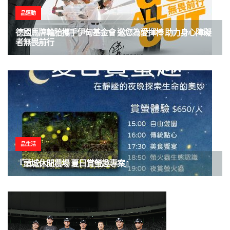
品運動
德國馬牌輪胎攜手伊甸基金會 邀您為愛揮棒 助力身心障礙
者無畏前行
品生活
『頭城休閒農場 夏日賞螢趣專案』