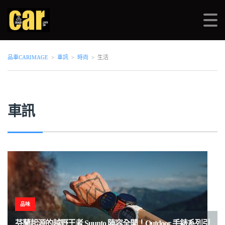
品車CARIMAGE
>
車訊
>
時尚
>
生活
車訊
品味
芬蘭起源的越野王者 Suunto 陣容全開！Outdoor 手錶系列引