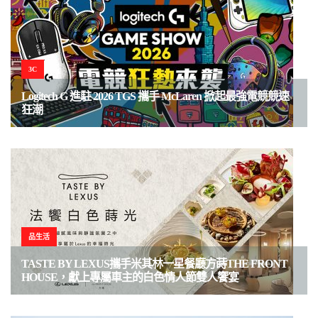
3C
Logitech G 進駐 2026 TGS 攜手 McLaren 掀起最強電競競速
狂潮
品生活
TASTE BY LEXUS攜手米其林一星餐廳方蒔THE FRONT
HOUSE，獻上專屬車主的白色情人節雙人饗宴